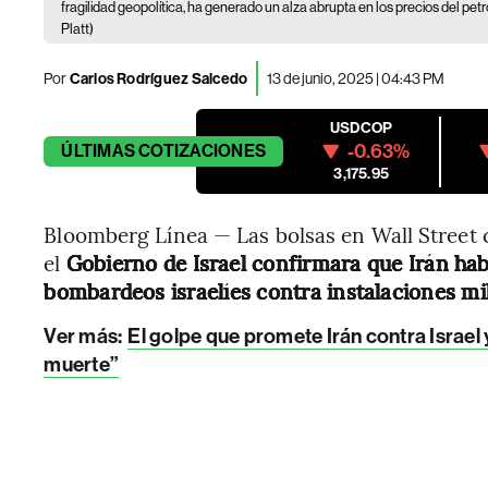
fragilidad geopolítica, ha generado un alza abrupta en los precios del petró
Platt)
Por
Carlos Rodríguez Salcedo
13 de junio, 2025 | 04:43 PM
USDCOP
-0.63%
ÚLTIMAS
COTIZACIONES
3,175.95
Bloomberg Línea — Las bolsas en Wall Street c
el
Gobierno de Israel confirmara que Irán hab
bombardeos israelíes contra instalaciones mil
Ver más:
El golpe que promete Irán contra Israel 
muerte”