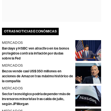
OTRAS NOTICIAS ECONÓMICAS
MERCADOS
Barclays y HSBC ven atractivo en los bonos
protegidos contra la inflación por dudas
sobre la Fed
MERCADOS
Bezos vende casi US$350 millones en
acciones de Amazon tras máximo histórico de
la compañía
MERCADOS
Sector tecnológico podría depender más de
inversores minoristas tras caída de julio,
según JPMorgan
MERCADOS