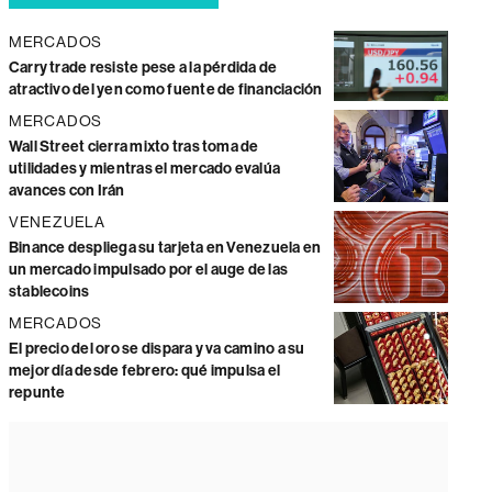
MERCADOS
Carry trade resiste pese a la pérdida de
atractivo del yen como fuente de financiación
MERCADOS
Wall Street cierra mixto tras toma de
utilidades y mientras el mercado evalúa
avances con Irán
VENEZUELA
Binance despliega su tarjeta en Venezuela en
un mercado impulsado por el auge de las
stablecoins
MERCADOS
El precio del oro se dispara y va camino a su
mejor día desde febrero: qué impulsa el
repunte