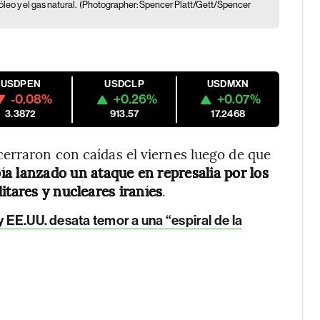
leo y el gas natural.
(Photographer: Spencer Platt/Gett/Spencer
USDPEN
USDCLP
USDMXN
-0.08%
+0.26%
+0.07%
3.3872
913.57
17.2468
erraron con caídas el viernes luego de que
ía lanzado un ataque en represalia por los
itares y nucleares iraníes
.
y EE.UU. desata temor a una “espiral de la