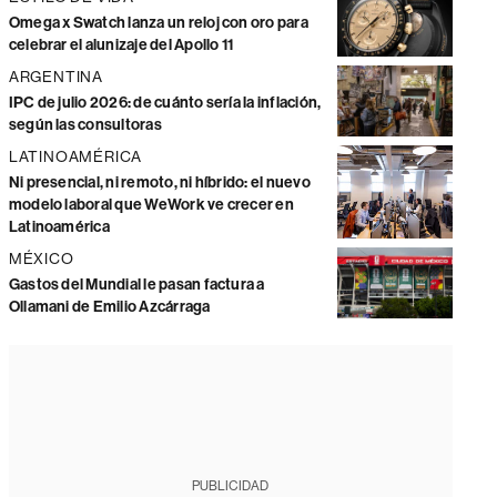
Omega x Swatch lanza un reloj con oro para
celebrar el alunizaje del Apollo 11
ARGENTINA
IPC de julio 2026: de cuánto sería la inflación,
según las consultoras
LATINOAMÉRICA
Ni presencial, ni remoto, ni híbrido: el nuevo
modelo laboral que WeWork ve crecer en
Latinoamérica
MÉXICO
Gastos del Mundial le pasan factura a
Ollamani de Emilio Azcárraga
PUBLICIDAD