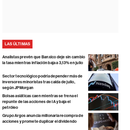
LAS ÚLTIMAS
Analistas prevén que Banxico deje sin cambio
la tasa mientras inflación baja a 3,13% en julio
Sector tecnológico podría depender más de
inversores minoristas tras caída de julio,
según JPMorgan
Bolsas asiáticas caen mientras se frena el
repunte de las acciones de IA y baja el
petróleo
Grupo Argos anuncia millonaria recompra de
acciones y promete duplicar el dividendo