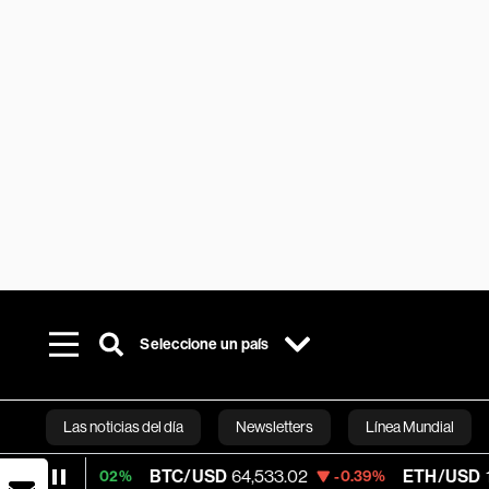
Seleccione un país
Las noticias del día
Newsletters
Línea Mundial
BTC/USD
64,533.02
ETH/USD
1,898.41
.02%
-0.39%
-0
Bloomberg 