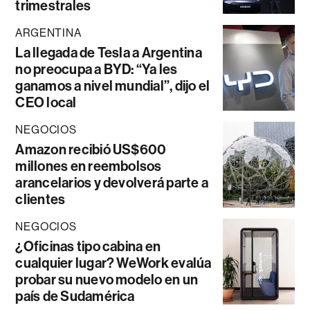
trimestrales
ARGENTINA
La llegada de Tesla a Argentina
no preocupa a BYD: “Ya les
ganamos a nivel mundial”, dijo el
CEO local
NEGOCIOS
Amazon recibió US$600
millones en reembolsos
arancelarios y devolverá parte a
clientes
NEGOCIOS
¿Oficinas tipo cabina en
cualquier lugar? WeWork evalúa
probar su nuevo modelo en un
país de Sudamérica