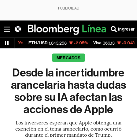
PUBLICIDAD
Ingresar
ETH/USD
-2.05%
Visa
-0.04%
MercadoLibr
1,843.258
366.13
MERCADOS
Desde la incertidumbre
arancelaria hasta dudas
sobre su IA afectan las
acciones de Apple
Los inversores esperan que Apple obtenga una
exención en el tema arancelario, como ocurrió
durante el primer mandato de Trump.