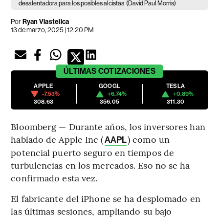
desalentadora para los posibles alcistas
(David Paul Morris)
Por
Ryan Vlastelica
13 de marzo, 2025 | 12:20 PM
ÚLTIMAS
COTIZACIONES
APPLE
GOOGL
TESLA
-7.53%
+6.74%
+0.89%
308.63
356.05
311.30
Bloomberg — Durante años, los inversores han
hablado de Apple Inc (
) como un
AAPL
potencial puerto seguro en tiempos de
turbulencias en los mercados. Eso no se ha
confirmado esta vez.
El fabricante del iPhone se ha desplomado en
las últimas sesiones, ampliando su bajo