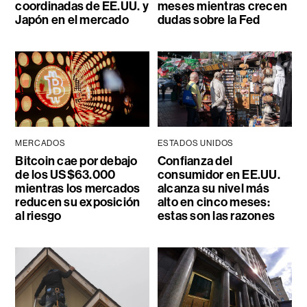
coordinadas de EE.UU. y
meses mientras crecen
Japón en el mercado
dudas sobre la Fed
MERCADOS
ESTADOS UNIDOS
Bitcoin cae por debajo
Confianza del
de los US$63.000
consumidor en EE.UU.
mientras los mercados
alcanza su nivel más
reducen su exposición
alto en cinco meses:
al riesgo
estas son las razones