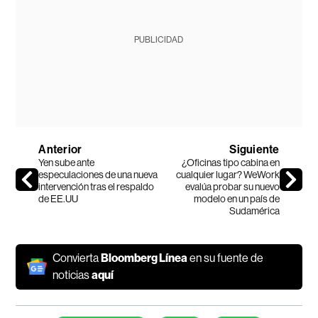
PUBLICIDAD
Anterior
Siguiente
Yen sube ante
¿Oficinas tipo cabina en
especulaciones de una nueva
cualquier lugar? WeWork
intervención tras el respaldo
evalúa probar su nuevo
de EE.UU
modelo en un país de
Sudamérica
Convierta
Bloomberg Línea
en su fuente de
noticias
aquí