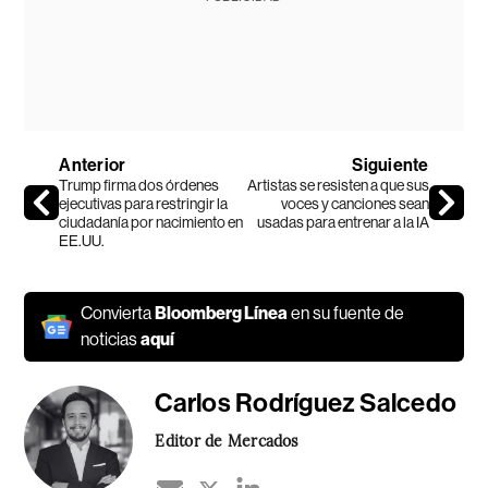
Anterior
Siguiente
Trump firma dos órdenes
Artistas se resisten a que sus
ejecutivas para restringir la
voces y canciones sean
ciudadanía por nacimiento en
usadas para entrenar a la IA
EE.UU.
Convierta
Bloomberg Línea
en su fuente de
noticias
aquí
Carlos Rodríguez Salcedo
Editor de Mercados