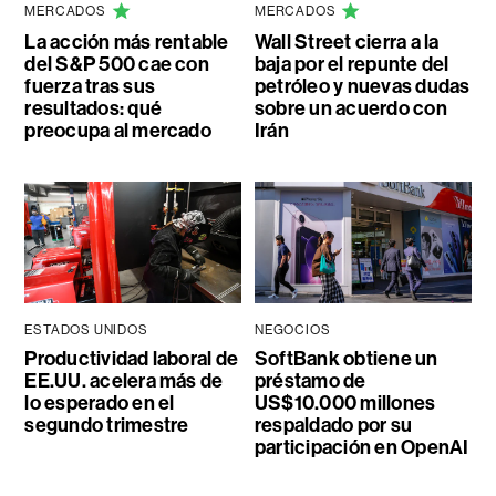
MERCADOS
MERCADOS
La acción más rentable
Wall Street cierra a la
del S&P 500 cae con
baja por el repunte del
fuerza tras sus
petróleo y nuevas dudas
resultados: qué
sobre un acuerdo con
preocupa al mercado
Irán
ESTADOS UNIDOS
NEGOCIOS
Productividad laboral de
SoftBank obtiene un
EE.UU. acelera más de
préstamo de
lo esperado en el
US$10.000 millones
segundo trimestre
respaldado por su
participación en OpenAI