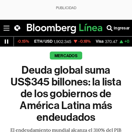
PUBLICIDAD
Ingresar
ETH/USD
-0.18%
Visa
+0.52%
MercadoLib
1,902.345
370.47
MERCADOS
Deuda global suma
US$345 billones: la lista
de los gobiernos de
América Latina más
endeudados
El endeudamiento mundial alcanza el 310% del PIB