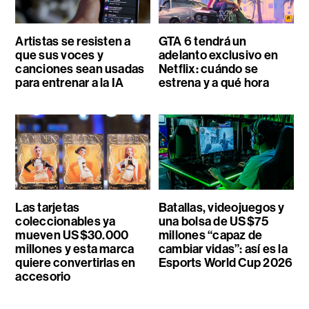
Artistas se resisten a
GTA 6 tendrá un
que sus voces y
adelanto exclusivo en
canciones sean usadas
Netflix: cuándo se
para entrenar a la IA
estrena y a qué hora
Las tarjetas
Batallas, videojuegos y
coleccionables ya
una bolsa de US$75
mueven US$30.000
millones “capaz de
millones y esta marca
cambiar vidas”: así es la
quiere convertirlas en
Esports World Cup 2026
accesorio