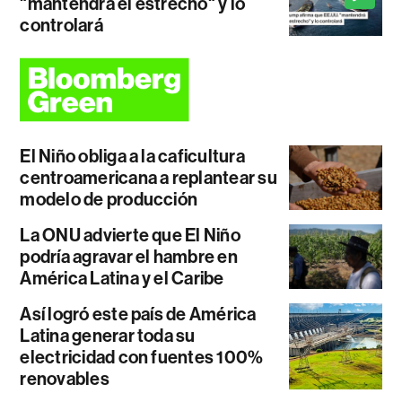
"mantendrá el estrecho" y lo
controlará
El Niño obliga a la caficultura
centroamericana a replantear su
modelo de producción
La ONU advierte que El Niño
podría agravar el hambre en
América Latina y el Caribe
Así logró este país de América
Latina generar toda su
electricidad con fuentes 100%
renovables