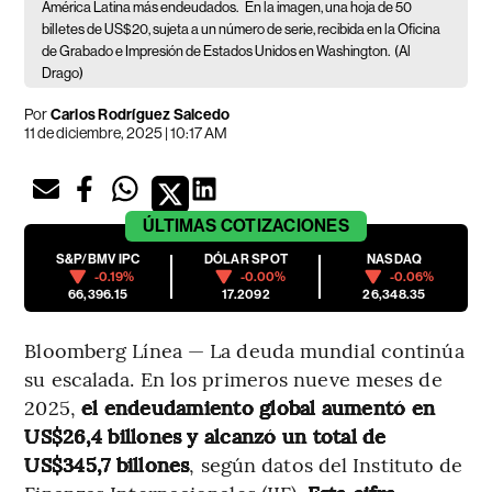
América Latina más endeudados.
En la imagen, una hoja de 50
billetes de US$20, sujeta a un número de serie, recibida en la Oficina
de Grabado e Impresión de Estados Unidos en Washington.
(Al
Drago)
Por
Carlos Rodríguez Salcedo
11 de diciembre, 2025 | 10:17 AM
ÚLTIMAS
COTIZACIONES
S&P/BMV IPC
DÓLAR SPOT
NASDAQ
-0.19%
-0.00%
-0.06%
66,396.15
17.2092
26,348.35
Bloomberg Línea — La deuda mundial continúa
su escalada. En los primeros nueve meses de
2025,
el endeudamiento global aumentó en
US$26,4 billones y alcanzó un total de
US$345,7 billones
, según datos del Instituto de