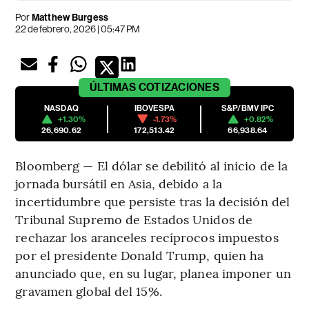
Por
Matthew Burgess
22 de febrero, 2026 | 05:47 PM
ÚLTIMAS
COTIZACIONES
NASDAQ
IBOVESPA
S&P/BMV IPC
+1.30%
-1.73%
+0.82%
26,690.62
172,513.42
66,938.64
Bloomberg — El dólar se debilitó al inicio de la
jornada bursátil en Asia, debido a la
incertidumbre que persiste tras la decisión del
Tribunal Supremo de Estados Unidos de
rechazar los aranceles recíprocos impuestos
por el presidente Donald Trump, quien ha
anunciado que, en su lugar, planea imponer un
gravamen global del 15%.