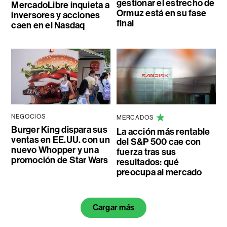
gestionar el estrecho de
MercadoLibre inquieta a
Ormuz está en su fase
inversores y acciones
final
caen en el Nasdaq
NEGOCIOS
MERCADOS
Burger King dispara sus
La acción más rentable
ventas en EE.UU. con un
del S&P 500 cae con
nuevo Whopper y una
fuerza tras sus
promoción de Star Wars
resultados: qué
preocupa al mercado
Cargar más