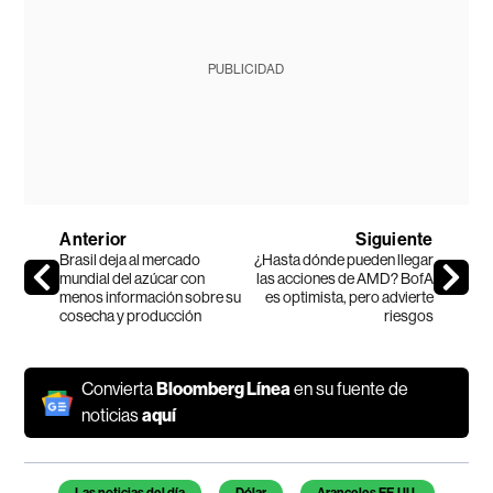
PUBLICIDAD
Anterior
Siguiente
Brasil deja al mercado
¿Hasta dónde pueden llegar
mundial del azúcar con
las acciones de AMD? BofA
menos información sobre su
es optimista, pero advierte
cosecha y producción
riesgos
Convierta
Bloomberg Línea
en su fuente de
noticias
aquí
Temas de este artículo