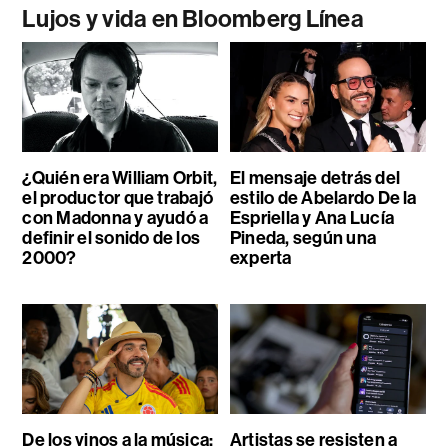
Lujos y vida en Bloomberg Línea
¿Quién era William Orbit,
El mensaje detrás del
el productor que trabajó
estilo de Abelardo De la
con Madonna y ayudó a
Espriella y Ana Lucía
definir el sonido de los
Pineda, según una
2000?
experta
De los vinos a la música:
Artistas se resisten a