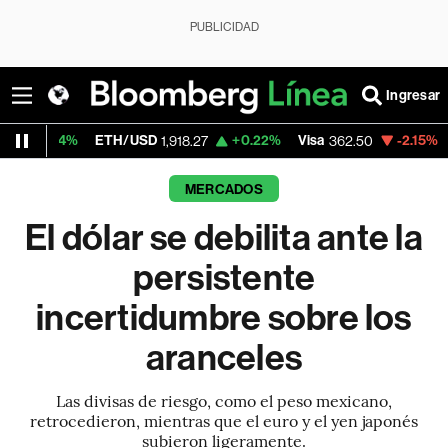
PUBLICIDAD
Ingresar
ETH/USD
+0.22%
Visa
-2.15%
MercadoLib
1,918.27
362.50
MERCADOS
El dólar se debilita ante la
persistente
incertidumbre sobre los
aranceles
Las divisas de riesgo, como el peso mexicano,
retrocedieron, mientras que el euro y el yen japonés
subieron ligeramente.