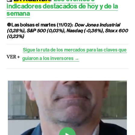
indicadores destacados de hoy y de la
semana
🔘
Las bolsas el martes (11/02):
Dow Jones Industrial
(0,28%), S&P 500 (0,03%), Nasdaq (-0,36%), Stoxx 600
(0,23%)
Sigue la ruta de los mercados para las claves que
VER +
guiaron a los inversores →