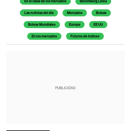
En el radar de los mercados
Bloomberg Línea
Las noticias del día
Mercados
Bolsas
Bolsas Mundiales
Europa
EE UU
En los mercados
Futuros de índices
PUBLICIDAD