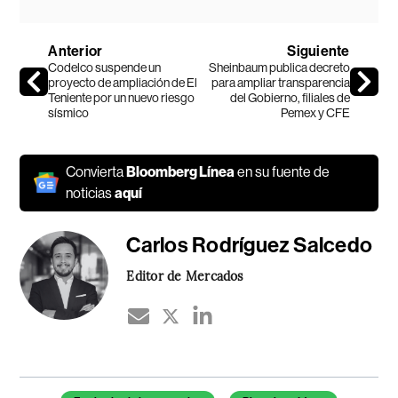
Anterior
Siguiente
Codelco suspende un
Sheinbaum publica decreto
proyecto de ampliación de El
para ampliar transparencia
Teniente por un nuevo riesgo
del Gobierno, filiales de
sísmico
Pemex y CFE
Convierta
Bloomberg Línea
en su fuente de
noticias
aquí
Carlos Rodríguez Salcedo
Editor de Mercados
Temas de este artículo