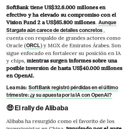
SoftBank tiene US$32.6.000 millones en
efectivo y ha elevado su compromiso con el
Vision Fund 2 a US$65.800 millones
.
Aunque
,
Stargate aún carece de detalles concretos
cuenta con respaldo de grandes actores como
Oracle (
) y MGX de Emiratos Árabes. Son
ORCL
sigue enfocado en fortalecer su posición en IA
y chips,
mientras surgen informes sobre una
posible inversión de hasta US$40.000 millones
en OpenAI.
Lea más:
SoftBank registró pérdidas en el último
trimestre: ¿y su apuesta por la IA con OpenAI?
🤑 El rally de Alibaba
Alibaba ha resurgido como el favorito de los
inversionistas en China,
impulsado por el auge