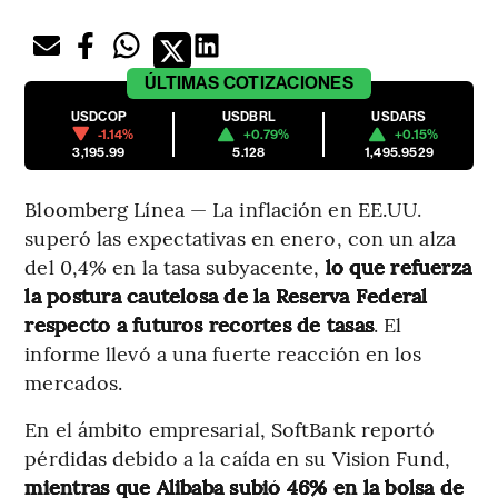
ÚLTIMAS
COTIZACIONES
USDCOP
USDBRL
USDARS
-1.14%
+0.79%
+0.15%
3,195.99
5.128
1,495.9529
Bloomberg Línea — La inflación en EE.UU.
superó las expectativas en enero, con un alza
del 0,4% en la tasa subyacente,
lo que refuerza
la postura cautelosa de la Reserva Federal
respecto a futuros recortes de tasas
. El
informe llevó a una fuerte reacción en los
mercados.
En el ámbito empresarial, SoftBank reportó
pérdidas debido a la caída en su Vision Fund,
mientras que Alibaba subió 46% en la bolsa de