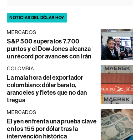
NOTICIAS DEL DÓLAR HOY
MERCADOS
S&P 500 supera los 7.700
puntos y el Dow Jones alcanza
un récord por avances con Irán
COLOMBIA
La mala hora del exportador
colombiano: dólar barato,
aranceles y fletes que no dan
tregua
MERCADOS
El yen enfrenta una prueba clave
en los 155 por dólar tras la
intervención histórica