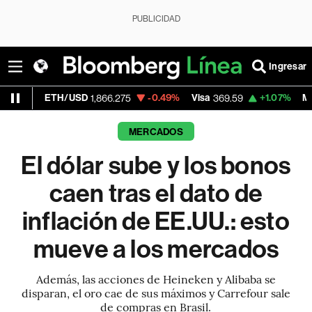
PUBLICIDAD
Ingresar
TH/USD
-0.49%
Visa
+1.07%
MercadoLibre
1,866.275
369.59
MERCADOS
El dólar sube y los bonos
caen tras el dato de
inflación de EE.UU.: esto
mueve a los mercados
Además, las acciones de Heineken y Alibaba se
disparan, el oro cae de sus máximos y Carrefour sale
de compras en Brasil.