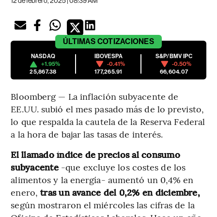
12 de febrero, 2025 | 08:39 AM
ÚLTIMAS
COTIZACIONES
NASDAQ
IBOVESPA
S&P/BMV IPC
+1.95%
-0.41%
-0.50%
25,867.38
177,265.91
66,604.07
Bloomberg — La inflación subyacente de
EE.UU. subió el mes pasado más de lo previsto,
lo que respalda la cautela de la Reserva Federal
a la hora de bajar las tasas de interés.
El llamado índice de precios al consumo
subyacente
-que excluye los costes de los
alimentos y la energía- aumentó un 0,4% en
enero,
tras un avance del 0,2% en diciembre,
según mostraron el miércoles las cifras de la