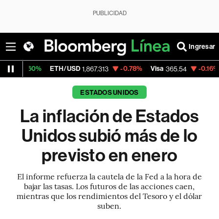
PUBLICIDAD
Ingresar
%
ETH/USD
-0.78%
Visa
-0.16%
MercadoLi
1,867.313
365.54
ESTADOS UNIDOS
La inflación de Estados
Unidos subió más de lo
previsto en enero
El informe refuerza la cautela de la Fed a la hora de
bajar las tasas. Los futuros de las acciones caen,
mientras que los rendimientos del Tesoro y el dólar
suben.