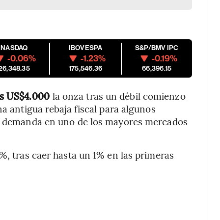
NASDAQ
IBOVESPA
S&P/BMV IPC
-0.06%
-1.23%
-0.19%
26,348.35
175,546.36
66,396.15
los US$4.000
la onza tras un débil comienzo
na antigua rebaja fiscal para algunos
 la demanda en uno de los mayores mercados
%, tras caer hasta un 1% en las primeras