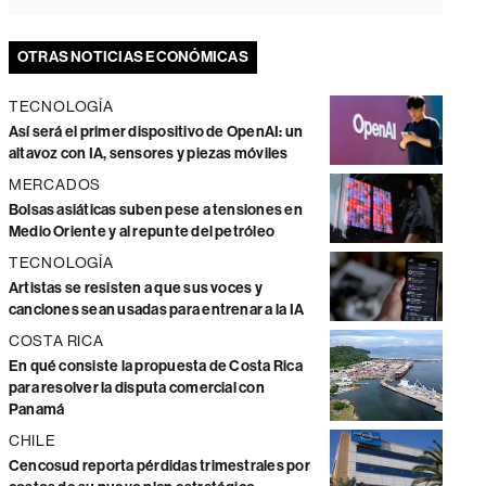
OTRAS NOTICIAS ECONÓMICAS
TECNOLOGÍA
Así será el primer dispositivo de OpenAI: un
altavoz con IA, sensores y piezas móviles
MERCADOS
Bolsas asiáticas suben pese a tensiones en
Medio Oriente y al repunte del petróleo
TECNOLOGÍA
Artistas se resisten a que sus voces y
canciones sean usadas para entrenar a la IA
COSTA RICA
En qué consiste la propuesta de Costa Rica
para resolver la disputa comercial con
Panamá
CHILE
Cencosud reporta pérdidas trimestrales por