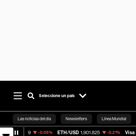
Seleccione un país
Las noticias del día
Newsletters
Línea Mundial
29
ETH/USD
1,901.825
Visa
370.47
-0.05%
-0.21%
+0
Bloomberg 