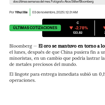
dos últimas semanas del mes. Fotógrafo: Akos Stiller/Bloomberg
Por
Yihui Xie
03 de noviembre, 2025 | 12:31 AM
C
-2.78%
ÚLTIMAS
COTIZACIONES
133.82
Bloomberg —
El oro se mantuvo en torno a 
el lunes, después de que China pusiera fin a u
minoristas, en un cambio que podría lastrar
de metales preciosos del mundo.
El lingote para entrega inmediata subió un 0,1
operaciones.