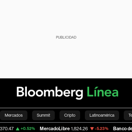
PUBLICIDAD
Mercados
Summit
Cripto
Latinoamérica
T
MercadoLibre
1,824.26
Banco de Bogota
38
.52%
-5.23%
Green
Economía
Estilo de vida
Mundo
Videos