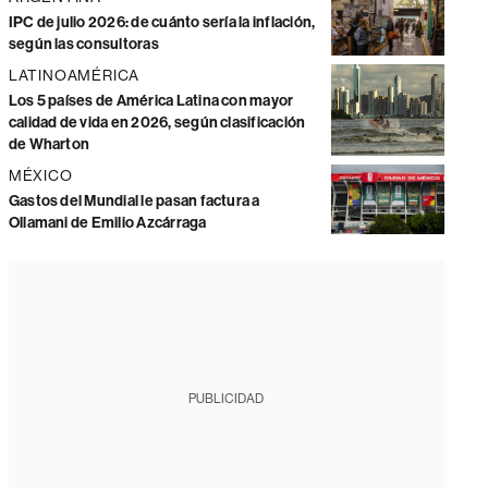
IPC de julio 2026: de cuánto sería la inflación,
según las consultoras
LATINOAMÉRICA
Los 5 países de América Latina con mayor
calidad de vida en 2026, según clasificación
de Wharton
MÉXICO
Gastos del Mundial le pasan factura a
Ollamani de Emilio Azcárraga
PUBLICIDAD