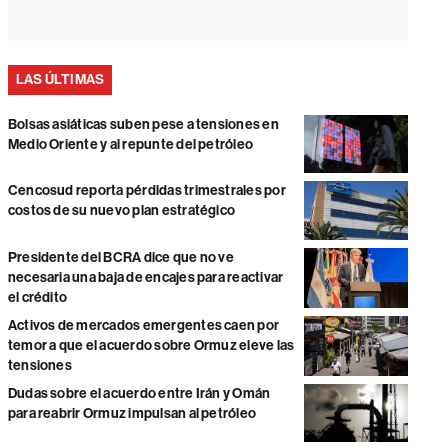
LAS ÚLTIMAS
Bolsas asiáticas suben pese a tensiones en
Medio Oriente y al repunte del petróleo
Cencosud reporta pérdidas trimestrales por
costos de su nuevo plan estratégico
Presidente del BCRA dice que no ve
necesaria una baja de encajes para reactivar
el crédito
Activos de mercados emergentes caen por
temor a que el acuerdo sobre Ormuz eleve las
tensiones
Dudas sobre el acuerdo entre Irán y Omán
para reabrir Ormuz impulsan al petróleo