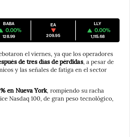
BABA
LLY
EA
0.00%
0.00%
209.95
128.99
1,115.68
otaron el viernes, ya que los operadores
spués de tres días de pérdidas
, a pesar de
icos y las señales de fatiga en el sector
6% en Nueva York
, rompiendo su racha
ice Nasdaq 100, de gran peso tecnológico,