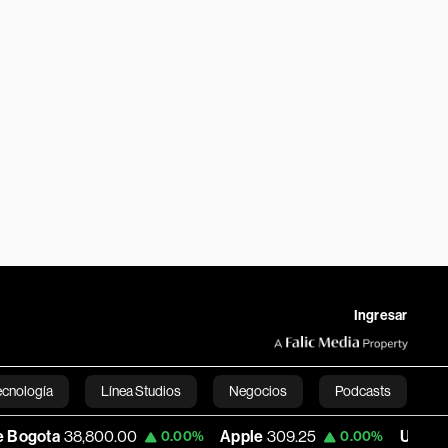
Ingresar
ecnología
Línea Studios
Negocios
Podcasts
8,800.00
Apple
309.25
USD COP
3,191.10
0.00%
0.00%
English