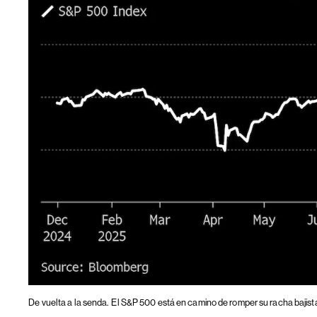
De vuelta a la senda.
El S&P 500 está en camino de romper su racha bajist