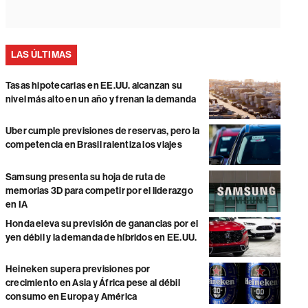
LAS ÚLTIMAS
Tasas hipotecarias en EE.UU. alcanzan su
nivel más alto en un año y frenan la demanda
Uber cumple previsiones de reservas, pero la
competencia en Brasil ralentiza los viajes
Samsung presenta su hoja de ruta de
memorias 3D para competir por el liderazgo
en IA
Honda eleva su previsión de ganancias por el
yen débil y la demanda de híbridos en EE.UU.
Heineken supera previsiones por
crecimiento en Asia y África pese al débil
consumo en Europa y América