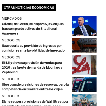
OTRAS NOTICIAS ECONÓMICAS
MERCADOS
Citadel, de Griffin, se dispara 5,9% en julio
tras compra de activos de Situational
Awareness
NEGOCIOS
Itaú recorta su previsión de ingresos por
comisiones ante la volatilidad del mercado
NEGOCIOS
Eli Lilly eleva su previsión de ventas para
2026 tras fuerte demanda de Mounjaro y
Zepbound
NEGOCIOS
Uber cumple previsiones de reservas, pero la
competencia en Brasil ralentiza los viajes
NEGOCIOS
Disney supera previsiones de Wall Street por