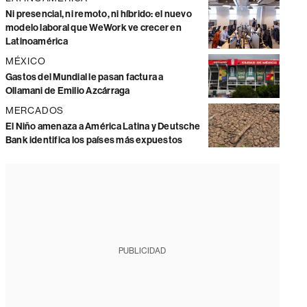
Ni presencial, ni remoto, ni híbrido: el nuevo
modelo laboral que WeWork ve crecer en
Latinoamérica
MÉXICO
Gastos del Mundial le pasan factura a
Ollamani de Emilio Azcárraga
MERCADOS
El Niño amenaza a América Latina y Deutsche
Bank identifica los países más expuestos
PUBLICIDAD