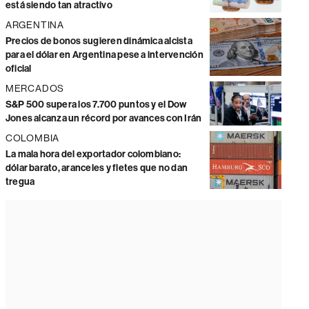
está siendo tan atractivo
ARGENTINA
Precios de bonos sugieren dinámica alcista
para el dólar en Argentina pese a intervención
oficial
MERCADOS
S&P 500 supera los 7.700 puntos y el Dow
Jones alcanza un récord por avances con Irán
COLOMBIA
La mala hora del exportador colombiano:
dólar barato, aranceles y fletes que no dan
tregua