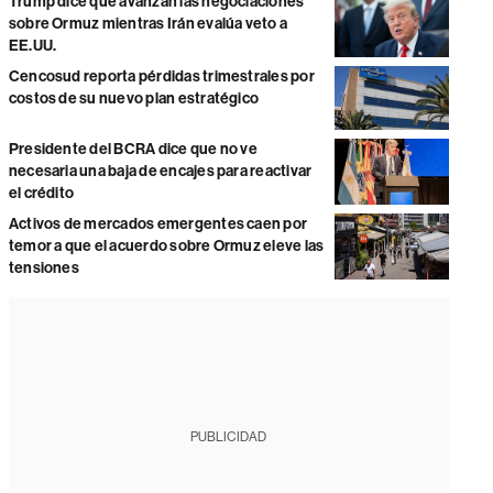
Trump dice que avanzan las negociaciones
sobre Ormuz mientras Irán evalúa veto a
EE.UU.
Cencosud reporta pérdidas trimestrales por
costos de su nuevo plan estratégico
Presidente del BCRA dice que no ve
necesaria una baja de encajes para reactivar
el crédito
Activos de mercados emergentes caen por
temor a que el acuerdo sobre Ormuz eleve las
tensiones
PUBLICIDAD