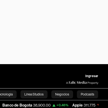
Ingresar
ecnología
Línea Studios
Negocios
Podcasts
ogota
38,900.00
Apple
311.775
USD C
+0.46%
-0.24%
English