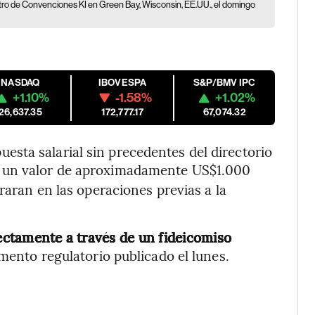
tro de Convenciones KI en Green Bay, Wisconsin, EE.UU., el domingo
NASDAQ
IBOVESPA
S&P/BMV IPC
+1.10%
-1.58%
+1.02%
26,637.35
172,777.17
67,074.32
sta salarial sin precedentes del directorio
 un valor de aproximadamente US$1.000
araran en las operaciones previas a la
rectamente a través de un fideicomiso
ento regulatorio publicado el lunes.