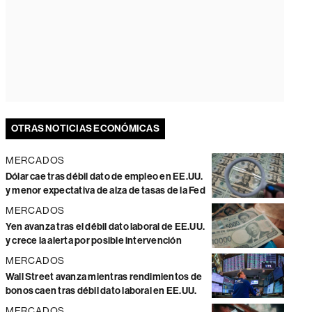
OTRAS NOTICIAS ECONÓMICAS
MERCADOS
Dólar cae tras débil dato de empleo en EE.UU.
y menor expectativa de alza de tasas de la Fed
MERCADOS
Yen avanza tras el débil dato laboral de EE.UU.
y crece la alerta por posible intervención
MERCADOS
Wall Street avanza mientras rendimientos de
bonos caen tras débil dato laboral en EE.UU.
MERCADOS