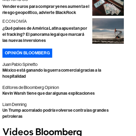
Vender euros para comprar yenes aumenta el
riesgo geopolítico, advierte BlackRock
ECONOMÍA
¿Qué países de América Latina apuestan por
el fracking? El panorama legal que marcará
las nuevas inversiones
OPINIÓN BLOOMBERG
Juan Pablo Spinetto
México está ganando la guerra comercial gracias a la
hospitalidad
Editores de Bloomberg Opinion
Kevin Warsh tiene que dar algunas explicaciones
Liam Denning
Un Trump acorralado podría volverse contra las grandes
petroleras