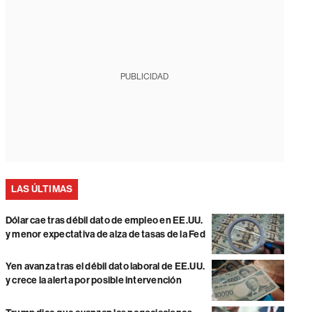
PUBLICIDAD
LAS ÚLTIMAS
Dólar cae tras débil dato de empleo en EE.UU.
y menor expectativa de alza de tasas de la Fed
Yen avanza tras el débil dato laboral de EE.UU.
y crece la alerta por posible intervención