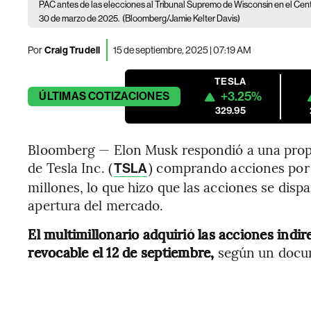
PAC antes de las elecciones al Tribunal Supremo de Wisconsin en el Cen
30 de marzo de 2025.
(Bloomberg/Jamie Kelter Davis)
Por
Craig Trudell
15 de septiembre, 2025 | 07:19 AM
TESLA
+3.25%
ÚLTIMAS
COTIZACIONES
329.95
Bloomberg — Elon Musk respondió a una propue
de Tesla Inc. (
) comprando acciones por
TSLA
millones, lo que hizo que las acciones se disp
apertura del mercado.
El multimillonario adquirió las acciones indi
revocable el 12 de septiembre,
según un docum