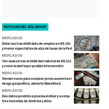
NOTICIAS DEL DÓLAR HOY
MERCADOS
Dólar cae tras débil dato de empleo en EE.UU.
y menor expectativa de alza de tasas de la Fed
MERCADOS
Yen avanza tras el débil dato laboral de EE.UU.
y crece la alerta por posible intervención
MERCADOS
Vender euros para comprar yenes aumenta el
riesgo geopolítico, advierte BlackRock
MERCADOS
Dos datos pondrán a prueba al dólar y a estas
tres monedas de América Latina