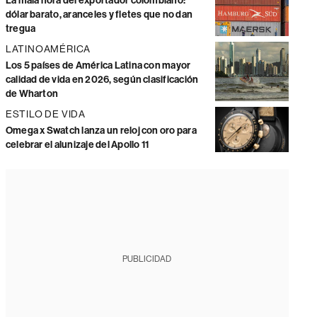
La mala hora del exportador colombiano:
dólar barato, aranceles y fletes que no dan
tregua
LATINOAMÉRICA
Los 5 países de América Latina con mayor
calidad de vida en 2026, según clasificación
de Wharton
ESTILO DE VIDA
Omega x Swatch lanza un reloj con oro para
celebrar el alunizaje del Apollo 11
PUBLICIDAD