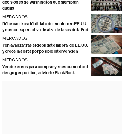
decisiones de Washington que siembran
dudas
MERCADOS
Dólar cae tras débil dato de empleo en EE.UU.
y menor expectativa de alza de tasas de la Fed
MERCADOS
Yen avanza tras el débil dato laboral de EE.UU.
y crece la alerta por posible intervención
MERCADOS
Vender euros para comprar yenes aumenta el
riesgo geopolítico, advierte BlackRock