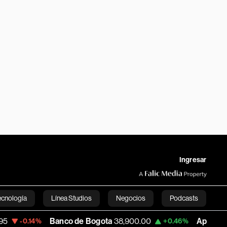
Ingresar
ecnología
Línea Studios
Negocios
Podcasts
Banco de Bogota
38,900.00
Apple
313.305
+0.46%
+0
English