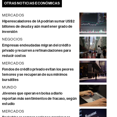
OTRAS NOTICIAS ECONÓMICAS
MERCADOS
Hiperescaladores de IA podrían sumar US$2
billones de deuda y aún mantener grado de
inversión
NEGOCIOS
Empresas endeudadas migran del crédito
privado y recurren a refinanciaciones para
reducir costos
MERCADOS
Fondos de crédito privado evitan los peores
temores y se recuperan de sus mínimos
bursátiles
MUNDO
Jóvenes que operan en bolsa a diario
reportan más sentimientos de fracaso, según
estudio
MERCADOS