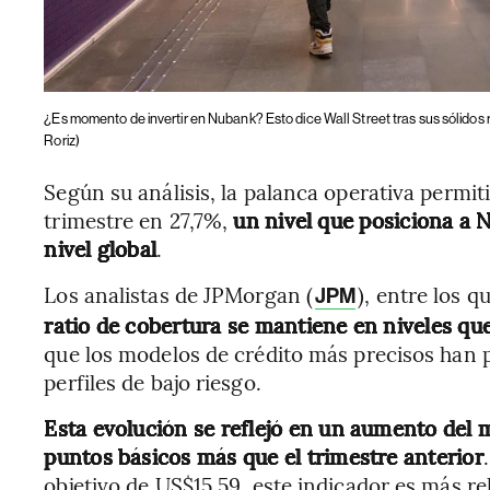
¿Es momento de invertir en Nubank? Esto dice Wall Street tras sus sólidos 
Roriz)
Según su análisis, la palanca operativa permiti
trimestre en 27,7%,
un nivel que posiciona a 
nivel global
.
Los analistas de JPMorgan (
), entre los 
JPM
ratio de cobertura se mantiene en niveles qu
que los modelos de crédito más precisos han p
perfiles de bajo riesgo.
Esta evolución se reflejó en un aumento del 
puntos básicos más que el trimestre anterior
objetivo de US$15,59, este indicador es más r