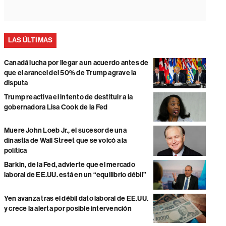
LAS ÚLTIMAS
Canadá lucha por llegar a un acuerdo antes de
que el arancel del 50% de Trump agrave la
disputa
Trump reactiva el intento de destituir a la
gobernadora Lisa Cook de la Fed
Muere John Loeb Jr., el sucesor de una
dinastía de Wall Street que se volcó a la
política
Barkin, de la Fed, advierte que el mercado
laboral de EE.UU. está en un “equilibrio débil”
Yen avanza tras el débil dato laboral de EE.UU.
y crece la alerta por posible intervención