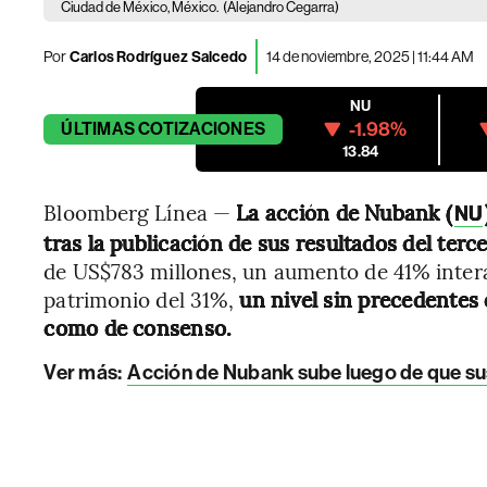
Ciudad de México, México.
(Alejandro Cegarra)
Por
Carlos Rodríguez Salcedo
14 de noviembre, 2025 | 11:44 AM
NU
-1.98%
ÚLTIMAS
COTIZACIONES
13.84
Bloomberg Línea —
La acción de Nubank (
NU
tras la publicación de sus resultados del terc
de US$783 millones, un aumento de 41% intera
patrimonio del 31%,
un nivel sin precedentes
como de consenso.
Ver más:
Acción de Nubank sube luego de que sus