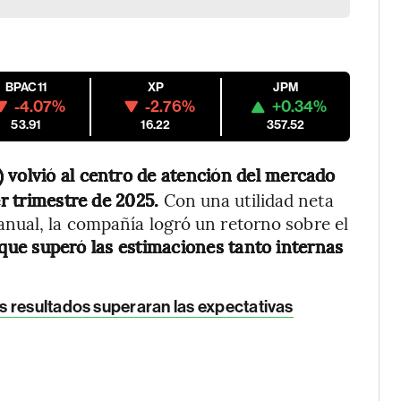
BPAC11
XP
JPM
-4.07%
-2.76%
+0.34%
53.91
16.22
357.52
) volvió al centro de atención del mercado
er trimestre de 2025.
Con una utilidad neta
nual, la compañía logró un retorno sobre el
 que superó las estimaciones tanto internas
 resultados superaran las expectativas