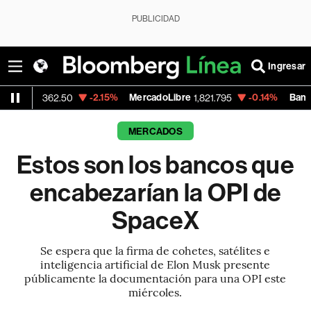
PUBLICIDAD
Ingresar
-2.15%
MercadoLibre
-0.14%
Banco de Bogot
62.50
1,821.795
MERCADOS
Estos son los bancos que
encabezarían la OPI de
SpaceX
Se espera que la firma de cohetes, satélites e
inteligencia artificial de Elon Musk presente
públicamente la documentación para una OPI este
miércoles.