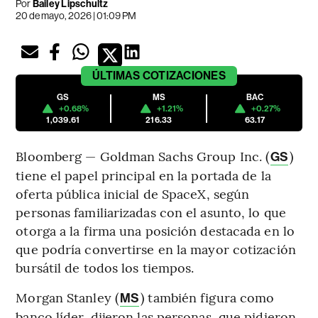
Por
Bailey Lipschultz
20 de mayo, 2026 | 01:09 PM
ÚLTIMAS
COTIZACIONES
GS
MS
BAC
+0.68%
+1.21%
+0.27%
1,039.61
216.33
63.17
Bloomberg — Goldman Sachs Group Inc. (
)
GS
tiene el papel principal en la portada de la
oferta pública inicial de SpaceX, según
personas familiarizadas con el asunto, lo que
otorga a la firma una posición destacada en lo
que podría convertirse en la mayor cotización
bursátil de todos los tiempos.
Morgan Stanley (
) también figura como
MS
banco líder, dijeron las personas, que pidieron