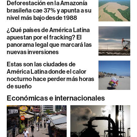
Deforestación en la Amazonía
brasileña cae 37% y apunta a su
nivel más bajo desde 1988
¿Qué países de América Latina
apuestan por el fracking? El
panorama legal que marcará las
nuevas inversiones
Estas son las ciudades de
América Latina donde el calor
nocturno hace perder más horas
de sueño
Económicas e internacionales