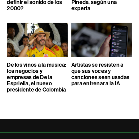
definir el sonido de los
Pineda, según una
2000?
experta
De los vinos a la música:
Artistas se resisten a
los negocios y
que sus voces y
empresas de De la
canciones sean usadas
Espriella, el nuevo
para entrenar a la IA
presidente de Colombia