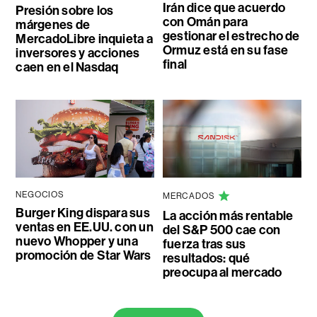
Irán dice que acuerdo
Presión sobre los
con Omán para
márgenes de
gestionar el estrecho de
MercadoLibre inquieta a
Ormuz está en su fase
inversores y acciones
final
caen en el Nasdaq
NEGOCIOS
MERCADOS
Burger King dispara sus
La acción más rentable
ventas en EE.UU. con un
del S&P 500 cae con
nuevo Whopper y una
fuerza tras sus
promoción de Star Wars
resultados: qué
preocupa al mercado