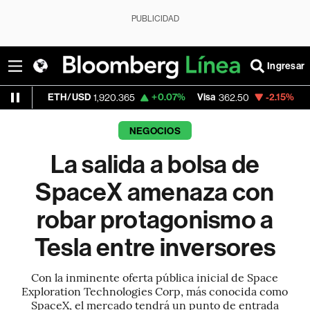
PUBLICIDAD
Ingresar
H/USD
+0.07%
Visa
-2.15%
MercadoLibre
1,920.365
362.50
NEGOCIOS
La salida a bolsa de
SpaceX amenaza con
robar protagonismo a
Tesla entre inversores
Con la inminente oferta pública inicial de Space
Exploration Technologies Corp, más conocida como
SpaceX, el mercado tendrá un punto de entrada