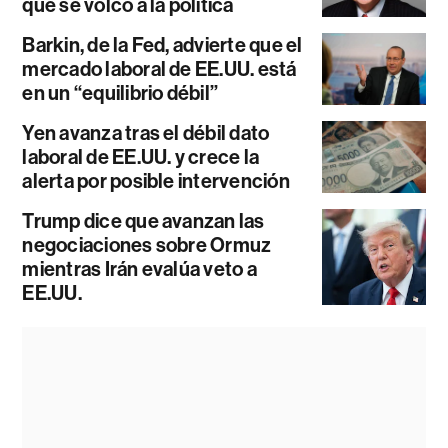
que se volcó a la política
Barkin, de la Fed, advierte que el
mercado laboral de EE.UU. está
en un “equilibrio débil”
Yen avanza tras el débil dato
laboral de EE.UU. y crece la
alerta por posible intervención
Trump dice que avanzan las
negociaciones sobre Ormuz
mientras Irán evalúa veto a
EE.UU.