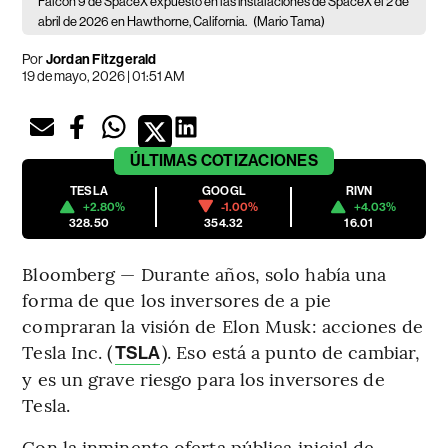
Falcon 9 de SpaceX expuesto en las instalaciones de SpaceX el 2 de
abril de 2026 en Hawthorne, California.
(Mario Tama)
Por
Jordan Fitzgerald
19 de mayo, 2026 | 01:51 AM
ÚLTIMAS
COTIZACIONES
TESLA
GOOGL
RIVN
+2.80%
-1.00%
+4.03%
328.50
354.32
16.01
Bloomberg — Durante años, solo había una
forma de que los inversores de a pie
compraran la visión de Elon Musk: acciones de
Tesla Inc. (
). Eso está a punto de cambiar,
TSLA
y es un grave riesgo para los inversores de
Tesla.
Con la inminente oferta pública inicial de