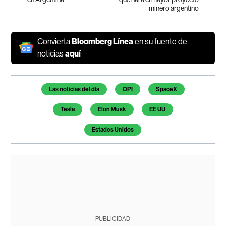
minero argentino
Convierta
Bloomberg Línea
en su fuente de
noticias
aquí
Temas de este artículo
Las noticias del día
OPI
SpaceX
Tesla
Elon Musk
EE UU
Estados Unidos
PUBLICIDAD