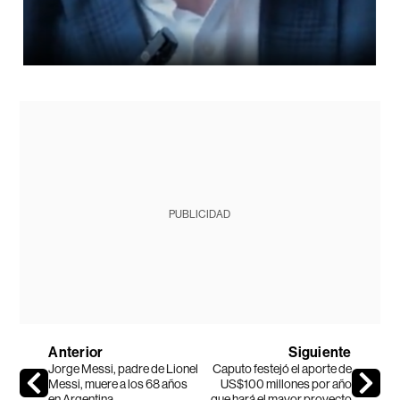
PUBLICIDAD
Anterior
Siguiente
Jorge Messi, padre de Lionel
Caputo festejó el aporte de
Messi, muere a los 68 años
US$100 millones por año
en Argentina
que hará el mayor proyecto