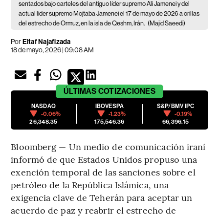
sentados bajo carteles del antiguo líder supremo Ali Jamenei y del
actual líder supremo Mojtaba Jamenei el 17 de mayo de 2026 a orillas
del estrecho de Ormuz, en la isla de Qeshm, Irán.
(Majid Saeedi)
Por
Eltaf Najafizada
18 de mayo, 2026 | 09:08 AM
ÚLTIMAS
COTIZACIONES
NASDAQ
IBOVESPA
S&P/BMV IPC
-0.06%
-1.23%
-0.19%
26,348.35
175,546.36
66,396.15
Bloomberg — Un medio de comunicación iraní
informó de que Estados Unidos propuso una
exención temporal de las sanciones sobre el
petróleo de la República Islámica, una
exigencia clave de Teherán para aceptar un
acuerdo de paz y reabrir el estrecho de