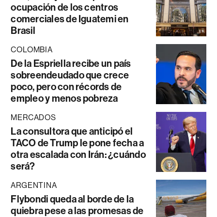
ocupación de los centros
comerciales de Iguatemi en
Brasil
COLOMBIA
De la Espriella recibe un país
sobreendeudado que crece
poco, pero con récords de
empleo y menos pobreza
MERCADOS
La consultora que anticipó el
TACO de Trump le pone fecha a
otra escalada con Irán: ¿cuándo
será?
ARGENTINA
Flybondi queda al borde de la
quiebra pese a las promesas de