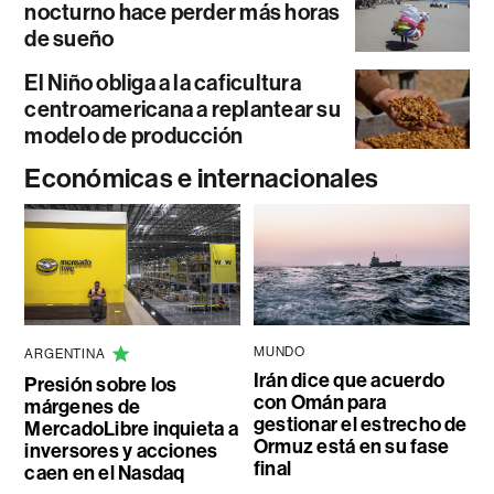
nocturno hace perder más horas
de sueño
El Niño obliga a la caficultura
centroamericana a replantear su
modelo de producción
Económicas e internacionales
MUNDO
ARGENTINA
Irán dice que acuerdo
Presión sobre los
con Omán para
márgenes de
gestionar el estrecho de
MercadoLibre inquieta a
Ormuz está en su fase
inversores y acciones
final
caen en el Nasdaq