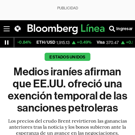
PUBLICIDAD
Ingresar
4%
ETH/USD
+0.49%
Visa
+0.52%
MercadoL
1,915.13
370.47
ESTADOS UNIDOS
Medios iraníes afirman
que EE.UU. ofreció una
exención temporal de las
sanciones petroleras
Los precios del crudo Brent revirtieron las ganancias
anteriores tras la noticia y los bonos subieron ante la
esperanza de un avance en las negociaciones,