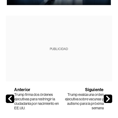
PUBLICIDAD
Anterior
Siguiente
Trump firma dos órdenes
Trump evalúa una orden
ejecutivas para restringir la
ejecutiva sobre vacunas y
ciudadanía por nacimiento en
autismo para la próxima
EE.UU.
semana