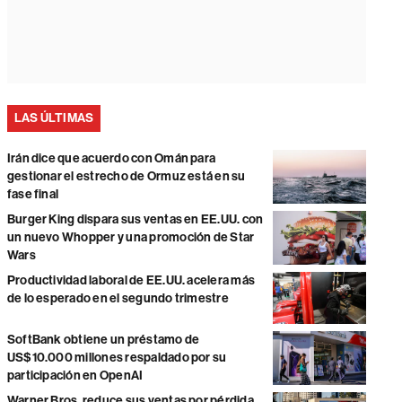
LAS ÚLTIMAS
Irán dice que acuerdo con Omán para
gestionar el estrecho de Ormuz está en su
fase final
Burger King dispara sus ventas en EE.UU. con
un nuevo Whopper y una promoción de Star
Wars
Productividad laboral de EE.UU. acelera más
de lo esperado en el segundo trimestre
SoftBank obtiene un préstamo de
US$10.000 millones respaldado por su
participación en OpenAI
Warner Bros. reduce sus ventas por pérdida