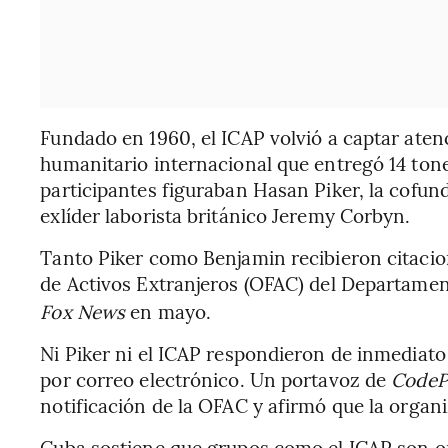
Fundado en 1960, el ICAP volvió a captar ate
humanitario internacional que entregó 14 tonel
participantes figuraban Hasan Piker, la cofu
exlíder laborista británico Jeremy Corbyn.
Tanto Piker como Benjamin recibieron citacion
de Activos Extranjeros (OFAC) del Departamen
Fox News
en mayo.
Ni Piker ni el ICAP respondieron de inmediato
por correo electrónico. Un portavoz de
CodeP
notificación de la OFAC y afirmó que la organ
Cuba sostiene que grupos como el ICAP son o