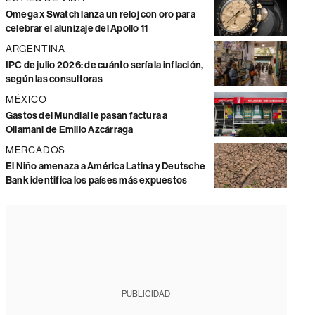
Omega x Swatch lanza un reloj con oro para
celebrar el alunizaje del Apollo 11
ARGENTINA
IPC de julio 2026: de cuánto sería la inflación,
según las consultoras
MÉXICO
Gastos del Mundial le pasan factura a
Ollamani de Emilio Azcárraga
MERCADOS
El Niño amenaza a América Latina y Deutsche
Bank identifica los países más expuestos
PUBLICIDAD