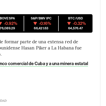
IBOVESPA
S&P/BMV IPC
BTC/USD
-0.92%
-0.16%
-0.32%
176,089.29
66,421.63
64,576.47
 formar parte de una extensa red de
adounidense Hasan Piker a La Habana fue
.
nco comercial de Cuba y a una minera estatal
IDAD