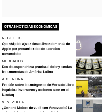
OTRAS NOTICIAS ECONÓMICAS
NEGOCIOS
OpenAI pide a juez desestimar demanda de
Apple por presunto robo de secretos
comerciales
MERCADOS
Dos datos pondrán a prueba al dólar y a estas
tres monedas de América Latina
ARGENTINA
Presión sobre los márgenes de MercadoLibre
inquieta a inversores y acciones caen en el
Nasdaq
VENEZUELA
¿General Motors de vuelta en Venezuela? La