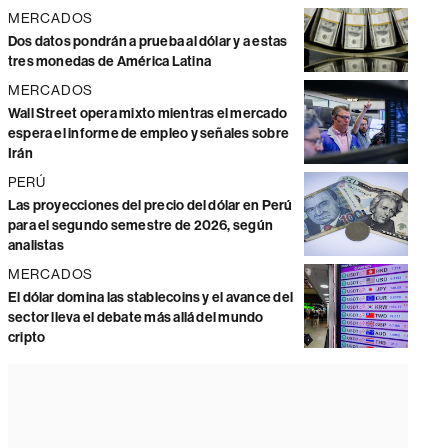
MERCADOS
Dos datos pondrán a prueba al dólar y a estas
tres monedas de América Latina
MERCADOS
Wall Street opera mixto mientras el mercado
espera el informe de empleo y señales sobre
Irán
PERÚ
Las proyecciones del precio del dólar en Perú
para el segundo semestre de 2026, según
analistas
MERCADOS
El dólar domina las stablecoins y el avance del
sector lleva el debate más allá del mundo
cripto