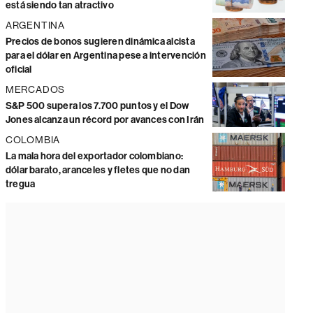
está siendo tan atractivo
ARGENTINA
Precios de bonos sugieren dinámica alcista
para el dólar en Argentina pese a intervención
oficial
MERCADOS
S&P 500 supera los 7.700 puntos y el Dow
Jones alcanza un récord por avances con Irán
COLOMBIA
La mala hora del exportador colombiano:
dólar barato, aranceles y fletes que no dan
tregua