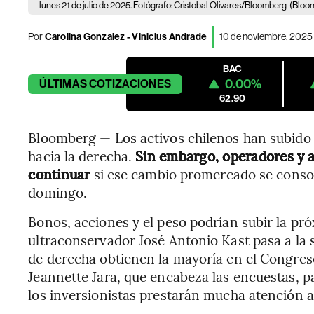
lunes 21 de julio de 2025. Fotógrafo: Cristobal Olivares/Bloomberg
(Bloom
Por
Carolina Gonzalez - Vinicius Andrade
10 de noviembre, 2025 
BAC
0.00%
ÚLTIMAS
COTIZACIONES
62.90
Bloomberg — Los activos chilenos han subido e
hacia la derecha.
Sin embargo, operadores y an
continuar
si ese cambio promercado se consoli
domingo.
Bonos, acciones y el peso podrían subir la pr
ultraconservador José Antonio Kast pasa a la 
de derecha obtienen la mayoría en el Congreso
Jeannette Jara, que encabeza las encuestas, p
los inversionistas prestarán mucha atención a