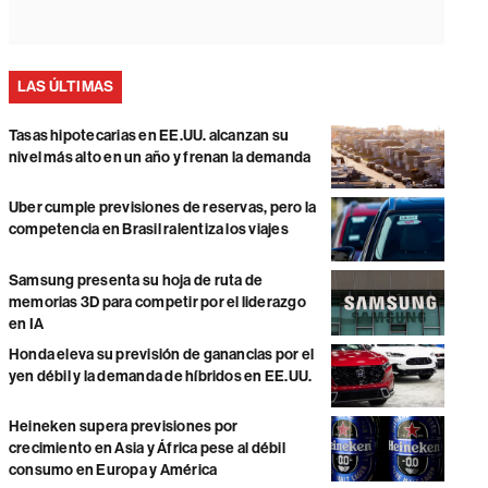
LAS ÚLTIMAS
Tasas hipotecarias en EE.UU. alcanzan su
nivel más alto en un año y frenan la demanda
Uber cumple previsiones de reservas, pero la
competencia en Brasil ralentiza los viajes
Samsung presenta su hoja de ruta de
memorias 3D para competir por el liderazgo
en IA
Honda eleva su previsión de ganancias por el
yen débil y la demanda de híbridos en EE.UU.
Heineken supera previsiones por
crecimiento en Asia y África pese al débil
consumo en Europa y América