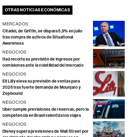
OTRAS NOTICIAS ECONÓMICAS
MERCADOS
Citadel, de Griffin, se dispara 5,9% en julio
tras compra de activos de Situational
Awareness
NEGOCIOS
Itaú recorta su previsión de ingresos por
comisiones ante la volatilidad del mercado
NEGOCIOS
Eli Lilly eleva su previsión de ventas para
2026 tras fuerte demanda de Mounjaro y
Zepbound
NEGOCIOS
Uber cumple previsiones de reservas, pero la
competencia en Brasil ralentiza los viajes
NEGOCIOS
Disney supera previsiones de Wall Street por