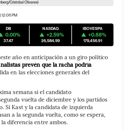
berg/Cristobal Olivares)
| 12:06 PM
DB
NASDAQ
IBOVESPA
0.00%
+2.59%
+0.88%
37.47
26,584.99
179,456.91
ste año en anticipación a un giro político
alistas prevén que la racha podría
da en las elecciones generales del
óxima semana si el candidato
segunda vuelta de diciembre y los partidos
. Si Kast y la candidata de izquierda
asan a la segunda vuelta, como se espera,
 la diferencia entre ambos.