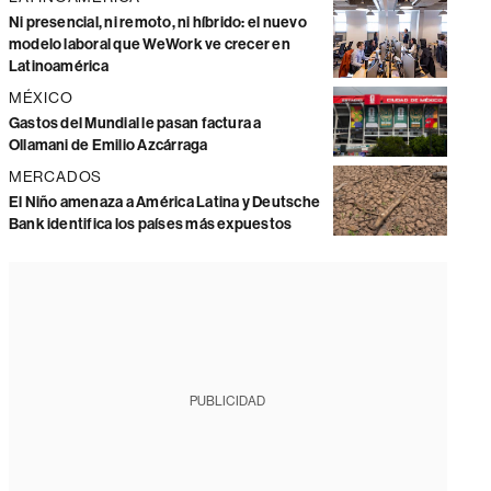
Ni presencial, ni remoto, ni híbrido: el nuevo
modelo laboral que WeWork ve crecer en
Latinoamérica
MÉXICO
Gastos del Mundial le pasan factura a
Ollamani de Emilio Azcárraga
MERCADOS
El Niño amenaza a América Latina y Deutsche
Bank identifica los países más expuestos
PUBLICIDAD