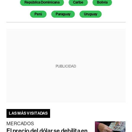
República Dominicana
Caribe
Bolivia
Perú
Paraguay
Uruguay
PUBLICIDAD
LAS MÁS VISITADAS
MERCADOS
El precio del dólar se debilita en