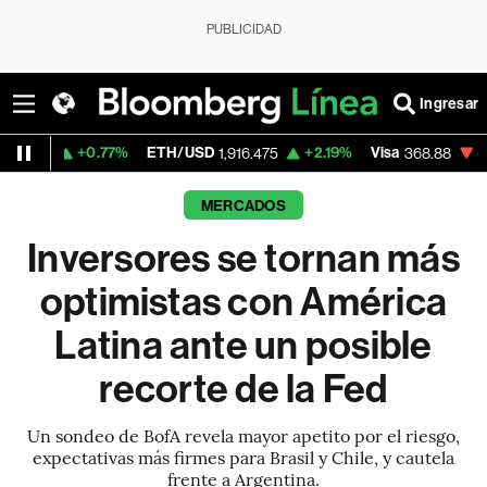
PUBLICIDAD
Ingresar
0.77%
ETH/USD
+2.19%
Visa
-0.19%
Merc
1,916.475
368.88
MERCADOS
Inversores se tornan más
optimistas con América
Latina ante un posible
recorte de la Fed
Un sondeo de BofA revela mayor apetito por el riesgo,
expectativas más firmes para Brasil y Chile, y cautela
frente a Argentina.