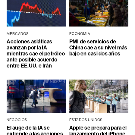
MERCADOS
ECONOMÍA
Acciones asiáticas
PMI de servicios de
avanzan por la IA
China cae a su nivel más
mientras cae el petróleo
bajo en casi dos años
ante posible acuerdo
entre EE.UU. e Irán
NEGOCIOS
ESTADOS UNIDOS
El auge de la IA se
Apple se prepara para el
extiende a las acciones
lanzamiento del iPhone