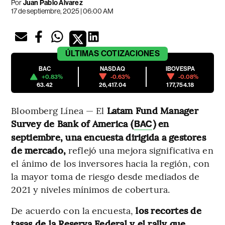
Por
Juan Pablo Álvarez
17 de septiembre, 2025 | 06:00 AM
ÚLTIMAS
COTIZACIONES
BAC
NASDAQ
IBOVESPA
+0.83%
-0.63%
-0.08%
63.42
26,417.04
177,754.18
Bloomberg Línea — El
Latam Fund Manager
Survey de Bank of America (
) en
BAC
septiembre, una encuesta dirigida a gestores
de mercado,
reflejó una mejora significativa en
el ánimo de los inversores hacia la región, con
la mayor toma de riesgo desde mediados de
2021 y niveles mínimos de cobertura.
De acuerdo con la encuesta,
los recortes de
tasas de la Reserva Federal y el rally que