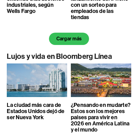
industriales, según
con un sorteo para
Wells Fargo
empleados de las
tiendas
Cargar más
Lujos y vida en Bloomberg Línea
La ciudad más cara de
¿Pensando en mudarte?
Estados Unidos dejó de
Estos son los mejores
ser Nueva York
países para vivir en
2026 en América Latina
y el mundo