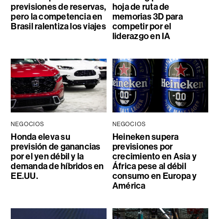
previsiones de reservas,
hoja de ruta de
pero la competencia en
memorias 3D para
Brasil ralentiza los viajes
competir por el
liderazgo en IA
NEGOCIOS
NEGOCIOS
Honda eleva su
Heineken supera
previsión de ganancias
previsiones por
por el yen débil y la
crecimiento en Asia y
demanda de híbridos en
África pese al débil
EE.UU.
consumo en Europa y
América