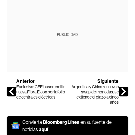
PUBLICIDAD
Anterior
Siguiente
Exclusiva: CFE busca emitir
Argentina y China renuevan
nueva Fibra E con portafolio
swap de monedas: se
de centrales eléctricas
extiende el plazo a cinco
años
Convierta
Bloomberg Línea
en su fuente de
noticias
aquí