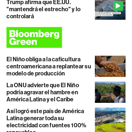
Trump afirma que EE.UU.
"mantendrá el estrecho" y lo
controlará
El Niño obliga a la caficultura
centroamericana a replantear su
modelo de producción
La ONU advierte que El Niño
podría agravar el hambre en
América Latina y el Caribe
Así logró este país de América
Latina generar toda su
electricidad con fuentes 100%