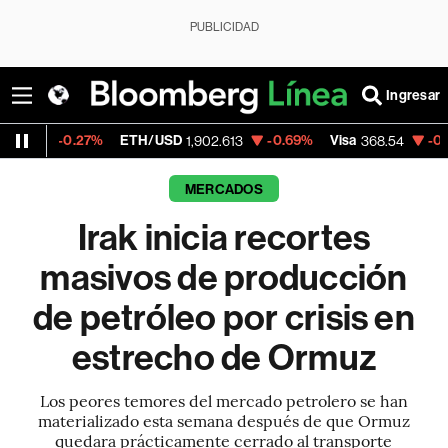
PUBLICIDAD
Ingresar
27%
ETH/USD
-0.69%
Visa
-0.28%
Merca
1,902.613
368.54
MERCADOS
Irak inicia recortes
masivos de producción
de petróleo por crisis en
estrecho de Ormuz
Los peores temores del mercado petrolero se han
materializado esta semana después de que Ormuz
quedara prácticamente cerrado al transporte