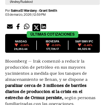
(Andrey Rudakov)
Por
Salma El Wardany - Grant Smith
03 de marzo, 2026 | 12:59 PM
ÚLTIMAS
COTIZACIONES
NASDAQ
IBOVESPA
S&P/BMV IPC
-0.83%
-0.09%
-0.46%
26,363.44
177,726.17
66,525.18
Bloomberg — Irak comenzó a reducir la
producción de petróleo en sus mayores
yacimientos a medida que los tanques de
almacenamiento se llenan, y se dispone a
paralizar cerca de 3 millones de barriles
diarios de producción si la crisis en el
estrecho de Ormuz persiste,
según personas
familiarizadas con las operaciones.