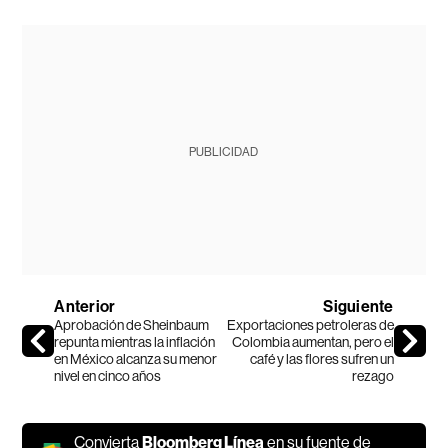
PUBLICIDAD
Anterior
Siguiente
Aprobación de Sheinbaum
Exportaciones petroleras de
repunta mientras la inflación
Colombia aumentan, pero el
en México alcanza su menor
café y las flores sufren un
nivel en cinco años
rezago
Convierta
Bloomberg Línea
en su fuente de