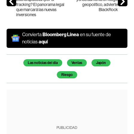
fracking? El panorama legal
geopolítico, advierte
que marcará las nuevas
BlackRock
inversiones
Convierta
Bloomberg Línea
en su fuente de
noticias
aquí
Temas de este artículo
Las noticias del día
Ventas
Japón
Riesgo
PUBLICIDAD