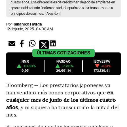
cuatro años.
Los diferenciales de crédito han dejado de ampliarse en
gran medida desde finales de abril, después de subir bruscamente a
principios de ese mes.
(Akio Kon)
Por
Takahiko Hyuga
12 de junio, 2025 | 04:30 AM
ÚLTIMAS
COTIZACIONES
NMR
NASDAQ
IBOVESPA
+0.30%
+1.30%
-1.37%
9.95
26,691.14
173,139.41
Bloomberg — Los prestatarios japoneses ya
han vendido más bonos corporativos que
en
cualquier mes de junio de los últimos cuatro
años
, y ni siquiera ha transcurrido la mitad del
mes.
Es una señal de que los inversores vuelven a