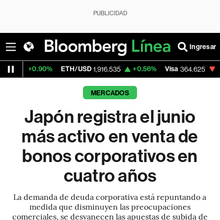
PUBLICIDAD
Ingresar
.90%
ETH/USD
+0.56%
Visa
-1.58%
Mer
1,916.535
364.625
MERCADOS
Japón registra el junio
más activo en venta de
bonos corporativos en
cuatro años
La demanda de deuda corporativa está repuntando a
medida que disminuyen las preocupaciones
comerciales, se desvanecen las apuestas de subida de