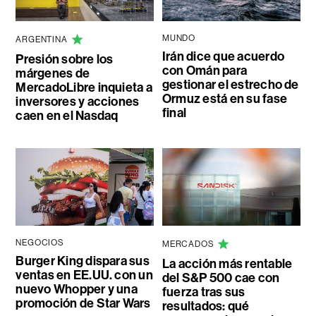
MUNDO
ARGENTINA
Irán dice que acuerdo
Presión sobre los
con Omán para
márgenes de
gestionar el estrecho de
MercadoLibre inquieta a
Ormuz está en su fase
inversores y acciones
final
caen en el Nasdaq
NEGOCIOS
MERCADOS
Burger King dispara sus
La acción más rentable
ventas en EE.UU. con un
del S&P 500 cae con
nuevo Whopper y una
fuerza tras sus
promoción de Star Wars
resultados: qué