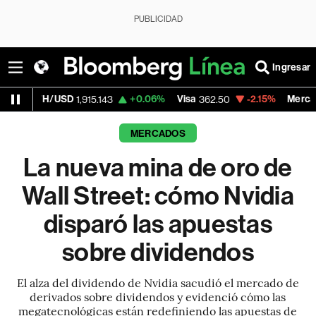
PUBLICIDAD
Ingresar
D
+0.06%
Visa
-2.15%
MercadoLibre
1,915.143
362.50
1,821.7
MERCADOS
La nueva mina de oro de
Wall Street: cómo Nvidia
disparó las apuestas
sobre dividendos
El alza del dividendo de Nvidia sacudió el mercado de
derivados sobre dividendos y evidenció cómo las
megatecnológicas están redefiniendo las apuestas de