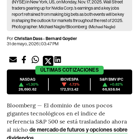
(NYSE) in New York, US, on Monday, Nov. 17, 2025. Wall Street
traders gearing up for Nvidia Corp.’s earnings and a key jobs
report refrained from making big bets as both events will be key
in shaping the outlook for markets throughout the rest of 2025.
Photographer: Michael Nagle/Bloomberg
(Michael Nagle)
Por
Christian Dass - Bernard Goyder
31 de mayo, 2026 | 03:47 PM
ÚLTIMAS
COTIZACIONES
NASDAQ
IBOVESPA
S&P/BMV IPC
+1.30%
-1.73%
+0.82%
26,690.62
172,513.42
66,938.64
Bloomberg — El dominio de unos pocos
gigantes tecnológicos en el índice de
referencia S&P 500 se está trasladando ahora
al nicho
de mercado de futuros y opciones sobre
.
dividendos