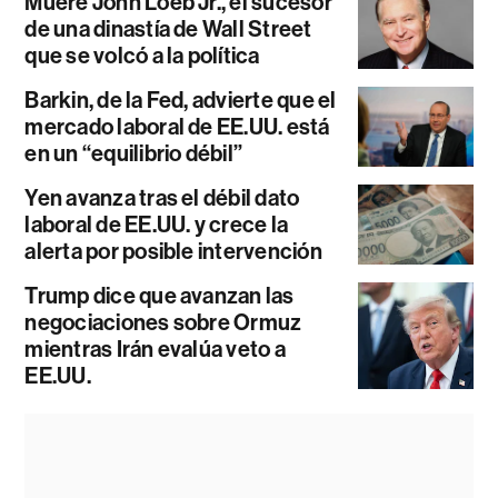
Muere John Loeb Jr., el sucesor
de una dinastía de Wall Street
que se volcó a la política
Barkin, de la Fed, advierte que el
mercado laboral de EE.UU. está
en un “equilibrio débil”
Yen avanza tras el débil dato
laboral de EE.UU. y crece la
alerta por posible intervención
Trump dice que avanzan las
negociaciones sobre Ormuz
mientras Irán evalúa veto a
EE.UU.