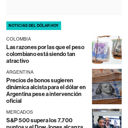
NOTICIAS DEL DÓLAR HOY
COLOMBIA
Las razones por las que el peso
colombiano está siendo tan
atractivo
ARGENTINA
Precios de bonos sugieren
dinámica alcista para el dólar en
Argentina pese a intervención
oficial
MERCADOS
S&P 500 supera los 7.700
puntos y el Dow Jones alcanza