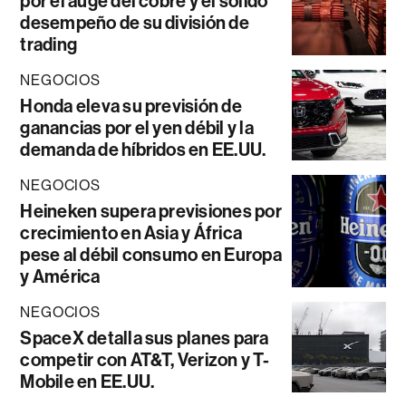
por el auge del cobre y el sólido
desempeño de su división de
trading
NEGOCIOS
Honda eleva su previsión de
ganancias por el yen débil y la
demanda de híbridos en EE.UU.
NEGOCIOS
Heineken supera previsiones por
crecimiento en Asia y África
pese al débil consumo en Europa
y América
NEGOCIOS
SpaceX detalla sus planes para
competir con AT&T, Verizon y T-
Mobile en EE.UU.