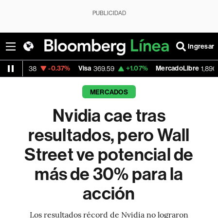
PUBLICIDAD
Ingresar
-0.37%
Visa
+1.07%
MercadoLibre
-0.55
369.59
1,890.05
MERCADOS
Nvidia cae tras
resultados, pero Wall
Street ve potencial de
más de 30% para la
acción
Los resultados récord de Nvidia no lograron