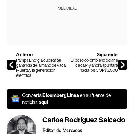
PUBLICIDAD
Anterior
Siguiente
Pampa Energía duplica su
El peso colombiano dejaría
ganancia de la mano de Vaca
de caer y ahora apuntará
Muerta y la generación
hacia los COP$3.500
eléctrica
Convierta
Bloomberg Línea
en su fuente de
noticias
aquí
Carlos Rodríguez Salcedo
Editor de Mercados