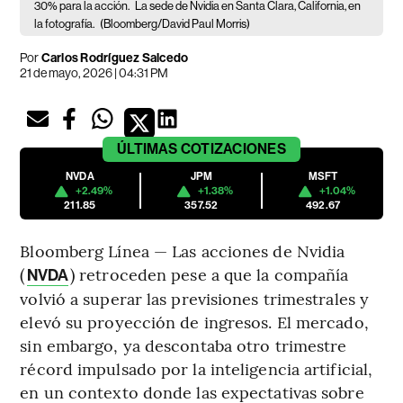
30% para la acción.
La sede de Nvidia en Santa Clara, California, en
la fotografía.
(Bloomberg/David Paul Morris)
Por
Carlos Rodríguez Salcedo
21 de mayo, 2026 | 04:31 PM
ÚLTIMAS
COTIZACIONES
NVDA
JPM
MSFT
+2.49%
+1.38%
+1.04%
211.85
357.52
492.67
Bloomberg Línea — Las acciones de Nvidia
(
) retroceden pese a que la compañía
NVDA
volvió a superar las previsiones trimestrales y
elevó su proyección de ingresos. El mercado,
sin embargo, ya descontaba otro trimestre
récord impulsado por la inteligencia artificial,
en un contexto donde las expectativas sobre