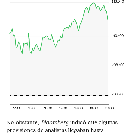
213.040
210.700
208.700
206.700
14:00
15:00
16:00
17:00
18:00
19:00
20:00
No obstante,
Bloomberg
indicó que algunas
previsiones de analistas llegaban hasta