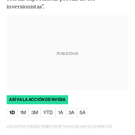
inversionistas”.
PUBLICIDAD
ASÍ VA LA ACCIÓN DE NVIDIA
1D
1M
3M
YTD
1A
3A
5A
LOS DATOS PUEDEN TENER UN RETRASO DE HASTA 20 MINUTOS.