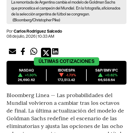
La remontada de Argentina cambia el modelo de Goldman Sachs
que pronostica el campeón del Mundial.
En la fotografía, aficionados
de la selección argentina de fútbol se congregan.
(Bloomberg/Christopher Pike)
Por
Carlos Rodríguez Salcedo
08 de julio, 2026 | 10:33 AM
ÚLTIMAS
COTIZACIONES
NASDAQ
IBOVESPA
S&P/BMV IPC
+1.30%
-1.73%
+0.82%
26,690.62
172,513.42
66,938.64
Bloomberg Línea — Las probabilidades del
Mundial volvieron a cambiar tras los octavos
de final. La última actualización del modelo de
Goldman Sachs redefine el escenario de las
eliminatorias y ajusta las opciones de las ocho