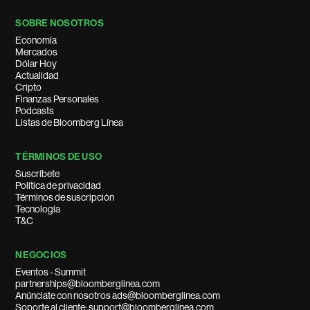
SOBRE NOSOTROS
Economía
Mercados
Dólar Hoy
Actualidad
Cripto
Finanzas Personales
Podcasts
Listas de Bloomberg Línea
TÉRMINOS DE USO
Suscríbete
Política de privacidad
Términos de suscripción
Tecnología
T&C
NEGOCIOS
Eventos - Summit
partnerships@bloomberglinea.com
Anúnciate con nosotros ads@bloomberglinea.com
Soporte al cliente: support@bloomberglinea.com