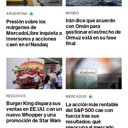
MUNDO
ARGENTINA
Irán dice que acuerdo
Presión sobre los
con Omán para
márgenes de
gestionar el estrecho de
MercadoLibre inquieta a
Ormuz está en su fase
inversores y acciones
final
caen en el Nasdaq
NEGOCIOS
MERCADOS
Burger King dispara sus
La acción más rentable
ventas en EE.UU. con un
del S&P 500 cae con
nuevo Whopper y una
fuerza tras sus
promoción de Star Wars
resultados: qué
preocupa al mercado