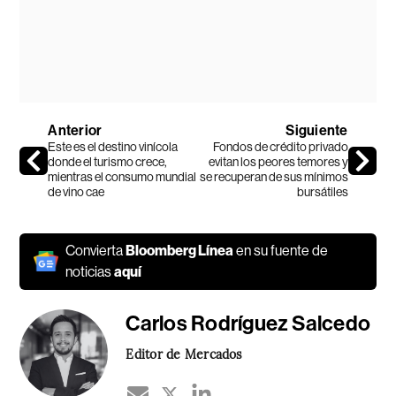
Anterior
Siguiente
Este es el destino vinícola
Fondos de crédito privado
donde el turismo crece,
evitan los peores temores y
mientras el consumo mundial
se recuperan de sus mínimos
de vino cae
bursátiles
Convierta
Bloomberg Línea
en su fuente de
noticias
aquí
Carlos Rodríguez Salcedo
Editor de Mercados