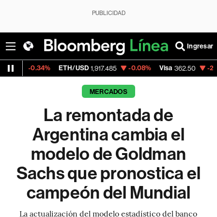
PUBLICIDAD
Ingresar
34%
ETH/USD
-0.08%
Visa
-2.15%
Mercad
1,917.485
362.50
MERCADOS
La remontada de
Argentina cambia el
modelo de Goldman
Sachs que pronostica el
campeón del Mundial
La actualización del modelo estadístico del banco