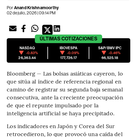
Por
Anand Krishnamoorthy
02 de julio, 2026 | 09:14 PM
ÚLTIMAS
COTIZACIONES
NASDAQ
IBOVESPA
S&P/BMV IPC
-0.83%
-0.09%
-0.46%
26,363.44
177,726.17
66,525.18
Bloomberg — Las bolsas asiáticas cayeron, lo
que sitúa al índice de referencia regional en
camino de registrar su segunda baja semanal
consecutiva, ante la creciente preocupación
de que el repunte impulsado por la
inteligencia artificial se haya precipitado.
Los indicadores en Japón y Corea del Sur
retrocedieron, lo que provocó una caída del