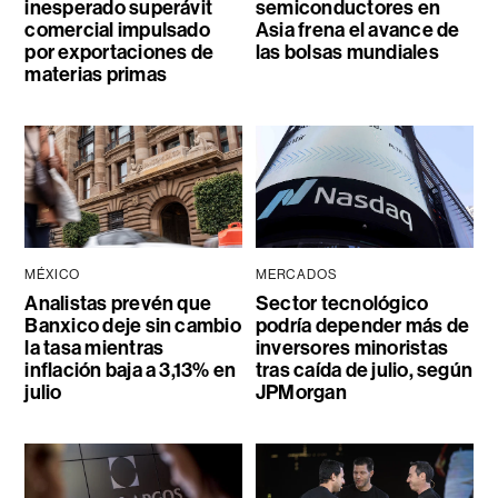
inesperado superávit
semiconductores en
comercial impulsado
Asia frena el avance de
por exportaciones de
las bolsas mundiales
materias primas
MÉXICO
MERCADOS
Analistas prevén que
Sector tecnológico
Banxico deje sin cambio
podría depender más de
la tasa mientras
inversores minoristas
inflación baja a 3,13% en
tras caída de julio, según
julio
JPMorgan