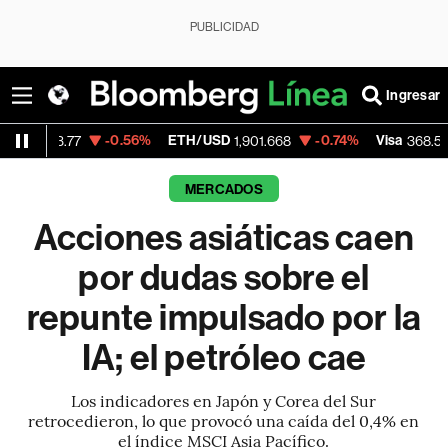
PUBLICIDAD
Ingresar
-0.56%
ETH/USD
-0.74%
Visa
-0.28%
1,901.668
368.54
MERCADOS
Acciones asiáticas caen
por dudas sobre el
repunte impulsado por la
IA; el petróleo cae
Los indicadores en Japón y Corea del Sur
retrocedieron, lo que provocó una caída del 0,4% en
el índice MSCI Asia Pacífico.