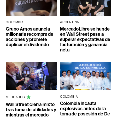
COLOMBIA
ARGENTINA
Grupo Argos anuncia
MercadoLibre se hunde
millonaria recompra de
en Wall Street pese a
acciones y promete
superar expectativas de
duplicar el dividendo
facturación y ganancia
neta
COLOMBIA
MERCADOS
Colombia incauta
Wall Street cierra mixto
explosivos antes de la
tras toma de utilidades y
toma de posesión de De
mientras el mercado