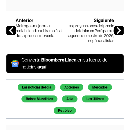
Anterior
Siguiente
Metrogas mejora su
Las proyecciones del precio
rentabilidad en el tramo final
del dólar en Perú para el
de su proceso de venta
segundo semestre de 2026,
según analistas
Convierta
Bloomberg Línea
en su fuente de
noticias
aquí
Temas de este artículo
Las noticias del día
Acciones
Mercados
Bolsas Mundiales
Asia
Las Últimas
Petróleo