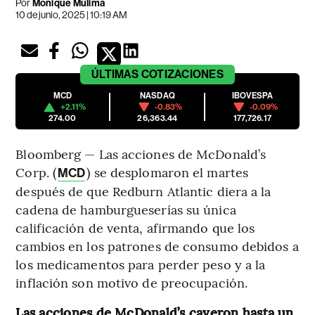
Por
Monique Mulima
10 de junio, 2025 | 10:19 AM
ÚLTIMAS
COTIZACIONES
MCD
NASDAQ
IBOVESPA
+2.11%
-0.83%
-0.09%
274.00
26,363.44
177,726.17
Bloomberg — Las acciones de McDonald’s
Corp. (
) se desplomaron el martes
MCD
después de que Redburn Atlantic diera a la
cadena de hamburgueserías su única
calificación de venta, afirmando que los
cambios en los patrones de consumo debidos a
los medicamentos para perder peso y a la
inflación son motivo de preocupación.
Las acciones de McDonald’s cayeron hasta un