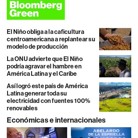
El Niño obliga a la caficultura
centroamericana a replantear su
modelo de producción
La ONU advierte que El Niño
podría agravar el hambre en
América Latina y el Caribe
Así logró este país de América
Latina generar toda su
electricidad con fuentes 100%
renovables
Económicas e internacionales