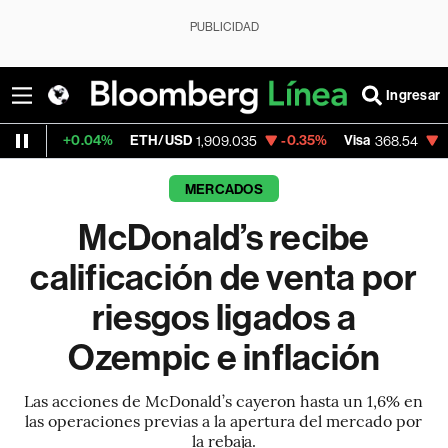
PUBLICIDAD
Ingresar
04%
ETH/USD
-0.35%
Visa
-0.28%
Merca
1,909.035
368.54
MERCADOS
McDonald’s recibe
calificación de venta por
riesgos ligados a
Ozempic e inflación
Las acciones de McDonald’s cayeron hasta un 1,6% en
las operaciones previas a la apertura del mercado por
la rebaja.