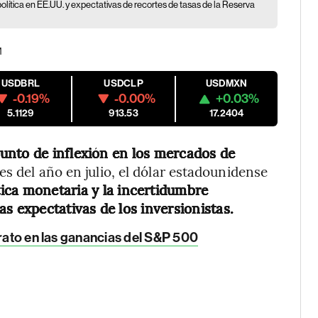
olítica en EE.UU. y expectativas de recortes de tasas de la Reserva
M
USDBRL
USDCLP
USDMXN
-0.19%
-0.00%
+0.03%
5.1129
913.53
17.2404
nto de inflexión en los mercados de
s del año en julio, el dólar estadounidense
tica monetaria y la incertidumbre
s expectativas de los inversionistas.
arato en las ganancias del S&P 500