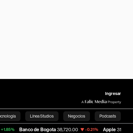
Ingresar
ecnología
Línea Studios
Negocios
Podcasts
anco de Bogota
38,720.00
Apple
310.94
-0.21%
+0.55%
English