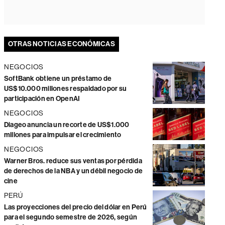
OTRAS NOTICIAS ECONÓMICAS
NEGOCIOS
SoftBank obtiene un préstamo de
US$10.000 millones respaldado por su
participación en OpenAI
NEGOCIOS
Diageo anuncia un recorte de US$1.000
millones para impulsar el crecimiento
NEGOCIOS
Warner Bros. reduce sus ventas por pérdida
de derechos de la NBA y un débil negocio de
cine
PERÚ
Las proyecciones del precio del dólar en Perú
para el segundo semestre de 2026, según