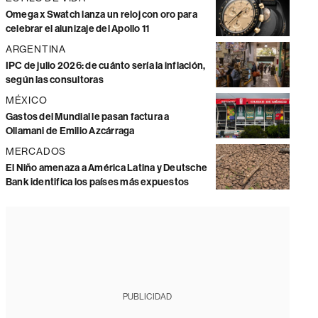
Omega x Swatch lanza un reloj con oro para
celebrar el alunizaje del Apollo 11
ARGENTINA
IPC de julio 2026: de cuánto sería la inflación,
según las consultoras
MÉXICO
Gastos del Mundial le pasan factura a
Ollamani de Emilio Azcárraga
MERCADOS
El Niño amenaza a América Latina y Deutsche
Bank identifica los países más expuestos
PUBLICIDAD