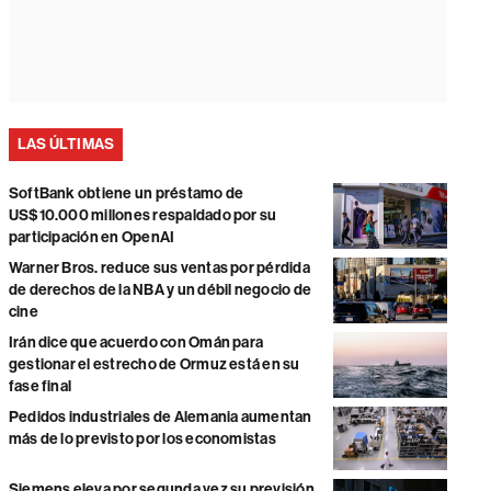
LAS ÚLTIMAS
SoftBank obtiene un préstamo de
US$10.000 millones respaldado por su
participación en OpenAI
Warner Bros. reduce sus ventas por pérdida
de derechos de la NBA y un débil negocio de
cine
Irán dice que acuerdo con Omán para
gestionar el estrecho de Ormuz está en su
fase final
Pedidos industriales de Alemania aumentan
más de lo previsto por los economistas
Siemens eleva por segunda vez su previsión