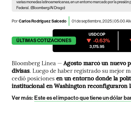
varias monedas latinoamericanas, en un entorno marcado por la presión p
Federal.
(Bloomberg/Al Drago)
Por
Carlos Rodríguez Salcedo
01 de septiembre, 2025 | 05:00 A
USDCOP
-0.63%
ÚLTIMAS
COTIZACIONES
3,175.95
Bloomberg Línea —
Agosto marcó un nuevo pu
divisas
. Luego de haber registrado su mejor me
cedió posiciones
en un entorno donde la polí
institucional en Washington reconfiguraron la
Ver más:
Este es el impacto que tiene un dólar b