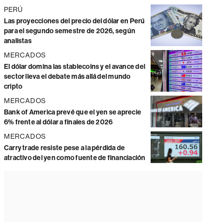
PERÚ
Las proyecciones del precio del dólar en Perú
para el segundo semestre de 2026, según
analistas
MERCADOS
El dólar domina las stablecoins y el avance del
sector lleva el debate más allá del mundo
cripto
MERCADOS
Bank of America prevé que el yen se aprecie
6% frente al dólar a finales de 2026
MERCADOS
Carry trade resiste pese a la pérdida de
atractivo del yen como fuente de financiación