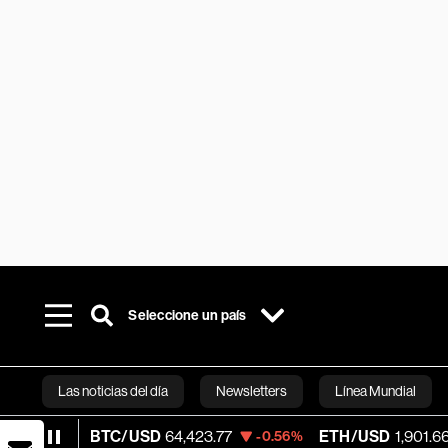
Seleccione un país
Las noticias del día
Newsletters
Línea Mundial
BTC/USD
64,423.77
ETH/USD
1,901.668
-0.56%
-0.74
Bloomberg 