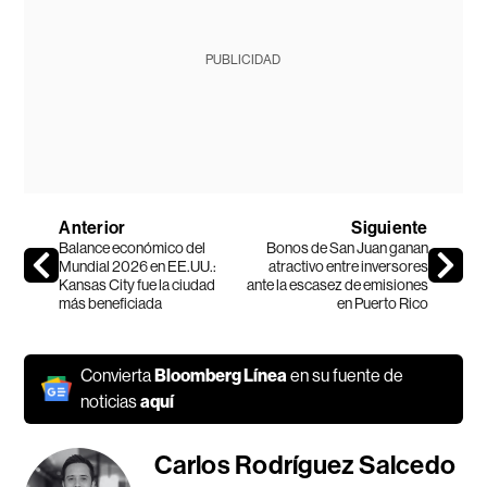
PUBLICIDAD
Anterior
Siguiente
Balance económico del
Bonos de San Juan ganan
Mundial 2026 en EE.UU.:
atractivo entre inversores
Kansas City fue la ciudad
ante la escasez de emisiones
más beneficiada
en Puerto Rico
Convierta
Bloomberg Línea
en su fuente de
noticias
aquí
Carlos Rodríguez Salcedo