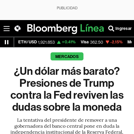
PUBLICIDAD
Ingresar
USD
+0.41%
Visa
-2.15%
MercadoLibre
1,921.853
362.50
1,82
MERCADOS
¿Un dólar más barato?
Presiones de Trump
contra la Fed reviven las
dudas sobre la moneda
La tentativa del presidente de remover a una
gobernadora del banco central pone en duda la
independencia institucional de la Reserva Federal,