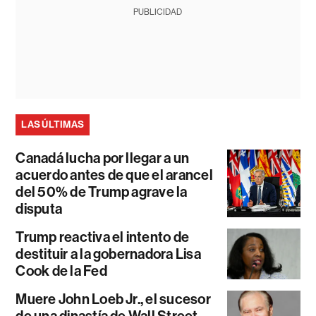
PUBLICIDAD
LAS ÚLTIMAS
Canadá lucha por llegar a un
acuerdo antes de que el arancel
del 50% de Trump agrave la
disputa
Trump reactiva el intento de
destituir a la gobernadora Lisa
Cook de la Fed
Muere John Loeb Jr., el sucesor
de una dinastía de Wall Street