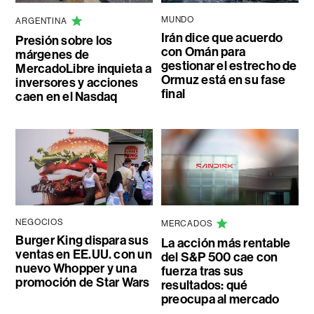
MUNDO
ARGENTINA
Irán dice que acuerdo
Presión sobre los
con Omán para
márgenes de
gestionar el estrecho de
MercadoLibre inquieta a
Ormuz está en su fase
inversores y acciones
final
caen en el Nasdaq
NEGOCIOS
MERCADOS
Burger King dispara sus
La acción más rentable
ventas en EE.UU. con un
del S&P 500 cae con
nuevo Whopper y una
fuerza tras sus
promoción de Star Wars
resultados: qué
preocupa al mercado