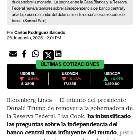
dudas sobre la moneda.
La pugna entre la Casa Blanca y la Reserva
Federal reaviva temores sobre la independencia del banco central y
añade presión al rumbo del dólar en medio de señales de recorte de
tasas.
(Samsul Said)
Por
Carlos Rodríguez Salcedo
26 de agosto, 2025 | 12:01 PM
ÚLTIMAS
COTIZACIONES
USDBRL
USDMXN
USDCOP
-0.56%
-0.43%
+0.01%
5.0805
17.1355
3,159.60
Bloomberg Línea — El intento del presidente
Donald Trump de remover a la gobernadora de
la Reserva Federal, Lisa Cook,
ha intensificado
las preguntas sobre la independencia del
banco central más influyente del mundo
, justo