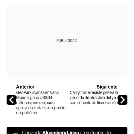
PUBLICIDAD
Anterior
Siguiente
GeoPark avanza en Vaca
Carry trade resiste pese a la
Muerta: ganó US$34
pérdida de atractivo del yen
millones pero no pudo
como fuente de financiación
aprovechar el alza del precio
del petróleo
Convierta
Bloomberg Línea
en su fuente de