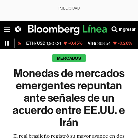
PUBLICIDAD
Ingresar
ETH/USD
-0.45%
Visa
-0.28%
MercadoLib
1,907.21
368.54
MERCADOS
Monedas de mercados
emergentes repuntan
ante señales de un
acuerdo entre EE.UU. e
Irán
El real brasileño registró su mayor avance en dos