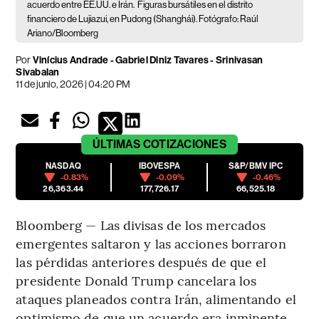
acuerdo entre EE.UU. e Irán.
Figuras bursátiles en el distrito
financiero de Lujiazui, en Pudong (Shanghái). Fotógrafo: Raúl
Ariano/Bloomberg
Por
Vinícius Andrade - Gabriel Diniz Tavares - Srinivasan
Sivabalan
11 de junio, 2026 | 04:20 PM
ÚLTIMAS
COTIZACIONES
NASDAQ
IBOVESPA
S&P/BMV IPC
-0.83%
-0.09%
-0.46%
26,363.44
177,726.17
66,525.18
Bloomberg — Las divisas de los mercados
emergentes saltaron y las acciones borraron
las pérdidas anteriores después de que el
presidente Donald Trump cancelara los
ataques planeados contra Irán, alimentando el
optimismo de que un acuerdo era inminente.