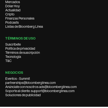
Mercados
Dólar Hoy
Actualidad
Cripto
Finanzas Personales
Podcasts
Listas de Bloomberg Línea
TÉRMINOS DE USO
Suscríbete
Política de privacidad
Términos de suscripción
Tecnología
T&C
NEGOCIOS
Eventos - Summit
partnerships@bloomberglinea.com
Anúnciate con nosotros ads@bloomberglinea.com
Soporte al cliente: support@bloomberglinea.com
Soluciones de publicidad