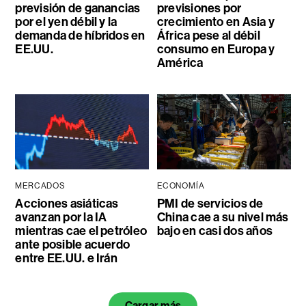
previsión de ganancias
previsiones por
por el yen débil y la
crecimiento en Asia y
demanda de híbridos en
África pese al débil
EE.UU.
consumo en Europa y
América
MERCADOS
ECONOMÍA
Acciones asiáticas
PMI de servicios de
avanzan por la IA
China cae a su nivel más
mientras cae el petróleo
bajo en casi dos años
ante posible acuerdo
entre EE.UU. e Irán
Cargar más