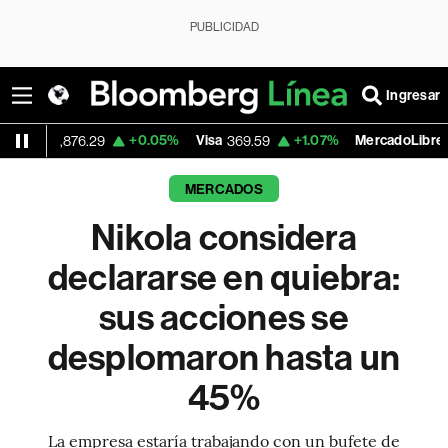
PUBLICIDAD
Ingresar
+0.05%
Visa
+1.07%
MercadoLibre
6.29
369.59
1,890.05
MERCADOS
Nikola considera
declararse en quiebra:
sus acciones se
desplomaron hasta un
45%
La empresa estaría trabajando con un bufete de