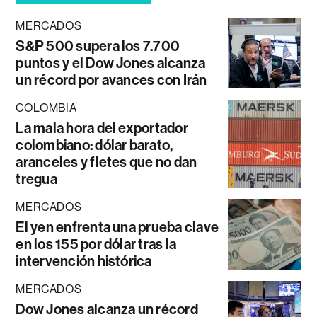
MERCADOS
S&P 500 supera los 7.700
puntos y el Dow Jones alcanza
un récord por avances con Irán
COLOMBIA
La mala hora del exportador
colombiano: dólar barato,
aranceles y fletes que no dan
tregua
MERCADOS
El yen enfrenta una prueba clave
en los 155 por dólar tras la
intervención histórica
MERCADOS
Dow Jones alcanza un récord