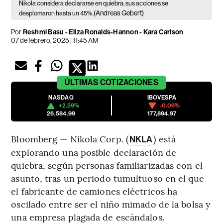
Nikola considera declararse en quiebra: sus acciones se
(Andreas Gebert)
desplomaron hasta un 45%.
Por
Reshmi Basu - Eliza Ronalds-Hannon - Kara Carlson
07 de febrero, 2025 | 11:45 AM
ÚLTIMAS
COTIZACIONES
NASDAQ
IBOVESPA
+2.59%
-0.06%
26,584.99
177,894.97
Bloomberg — Nikola Corp. (
) está
NKLA
explorando una posible declaración de
quiebra, según personas familiarizadas con el
asunto, tras un periodo tumultuoso en el que
el fabricante de camiones eléctricos ha
oscilado entre ser el niño mimado de la bolsa y
una empresa plagada de escándalos.