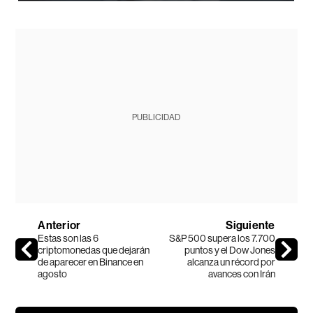
PUBLICIDAD
Anterior
Siguiente
Estas son las 6
S&P 500 supera los 7.700
criptomonedas que dejarán
puntos y el Dow Jones
de aparecer en Binance en
alcanza un récord por
agosto
avances con Irán