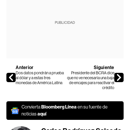
PUBLICIDAD
Anterior
Siguiente
Dos datos pondrán a prueba
Presidente del BCRA dice
al dólar y a estas tres
que no ve necesaria una baja
monedas de América Latina
de encajes para reactivar el
crédito
Convierta
Bloomberg Línea
en su fuente de
noticias
aquí