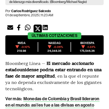
de liderazgo más diversificado.
(Bloomberg/Michael Nagle)
Por
Carlos Rodríguez Salcedo
01 de septiembre, 2025 | 11:23 AM
ÚLTIMAS
COTIZACIONES
NVDA
NASDAQ
IBOVESPA
-0.10%
-0.06%
-1.23%
218.98
26,348.35
175,546.36
Bloomberg Línea —
El mercado accionario
estadounidense podría estar entrando en una
fase de mayor amplitud
, en la que el repunte
ya no dependa exclusivamente de los gigantes
tecnológicos.
Ver más:
Monedas de Colombia y Brasil lideraron
en el mundo: así les fue a las divisas en agosto