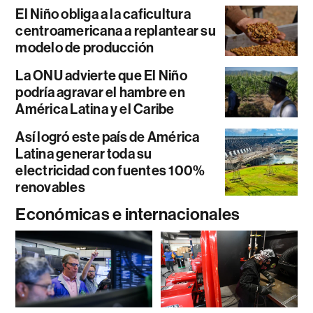
El Niño obliga a la caficultura
centroamericana a replantear su
modelo de producción
La ONU advierte que El Niño
podría agravar el hambre en
América Latina y el Caribe
Así logró este país de América
Latina generar toda su
electricidad con fuentes 100%
renovables
Económicas e internacionales