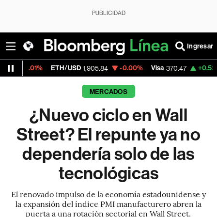
PUBLICIDAD
Ingresar
H/USD
-0.00%
Visa
+0.52%
MercadoLibre
1,905.84
370.47
MERCADOS
¿Nuevo ciclo en Wall
Street? El repunte ya no
dependería solo de las
tecnológicas
El renovado impulso de la economía estadounidense y
la expansión del índice PMI manufacturero abren la
puerta a una rotación sectorial en Wall Street.