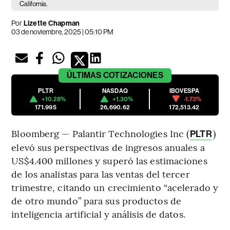
California.
Por
Lizette Chapman
03 de noviembre, 2025 | 05:10 PM
ÚLTIMAS
COTIZACIONES
PLTR
NASDAQ
IBOVESPA
+10.28%
+1.30%
-1.73%
171.995
26,690.62
172,513.42
Bloomberg — Palantir Technologies Inc (
)
PLTR
elevó sus perspectivas de ingresos anuales a
US$4.400 millones y superó las estimaciones
de los analistas para las ventas del tercer
trimestre, citando un crecimiento “acelerado y
de otro mundo” para sus productos de
inteligencia artificial y análisis de datos.