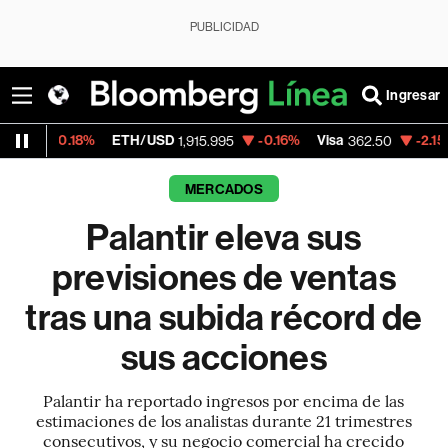
PUBLICIDAD
Ingresar
8%
ETH/USD
-0.16%
Visa
-2.15%
Mercado
1,915.995
362.50
MERCADOS
Palantir eleva sus
previsiones de ventas
tras una subida récord de
sus acciones
Palantir ha reportado ingresos por encima de las
estimaciones de los analistas durante 21 trimestres
consecutivos, y su negocio comercial ha crecido