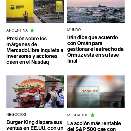
MUNDO
ARGENTINA
Irán dice que acuerdo
Presión sobre los
con Omán para
márgenes de
gestionar el estrecho de
MercadoLibre inquieta a
Ormuz está en su fase
inversores y acciones
final
caen en el Nasdaq
NEGOCIOS
MERCADOS
Burger King dispara sus
La acción más rentable
ventas en EE.UU. con un
del S&P 500 cae con