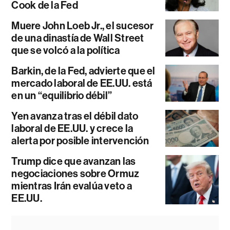
Cook de la Fed
Muere John Loeb Jr., el sucesor
de una dinastía de Wall Street
que se volcó a la política
Barkin, de la Fed, advierte que el
mercado laboral de EE.UU. está
en un “equilibrio débil”
Yen avanza tras el débil dato
laboral de EE.UU. y crece la
alerta por posible intervención
Trump dice que avanzan las
negociaciones sobre Ormuz
mientras Irán evalúa veto a
EE.UU.