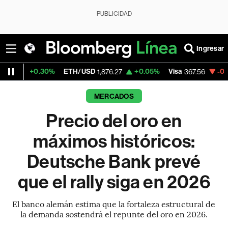
PUBLICIDAD
Ingresar
30%
ETH/USD
+0.05%
Visa
-0.55%
Mercad
1,876.27
367.56
MERCADOS
Precio del oro en
máximos históricos:
Deutsche Bank prevé
que el rally siga en 2026
El banco alemán estima que la fortaleza estructural de
la demanda sostendrá el repunte del oro en 2026.