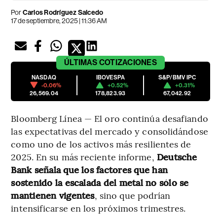
Por
Carlos Rodríguez Salcedo
17 de septiembre, 2025 | 11:36 AM
ÚLTIMAS
COTIZACIONES
NASDAQ
IBOVESPA
S&P/BMV IPC
-0.06%
+0.52%
+0.31%
26,569.04
178,823.93
67,042.92
Bloomberg Línea — El oro continúa desafiando
las expectativas del mercado y consolidándose
como uno de los activos más resilientes de
2025. En su más reciente informe,
Deutsche
Bank señala que los factores que han
sostenido la escalada del metal no sólo se
mantienen vigentes
, sino que podrían
intensificarse en los próximos trimestres.