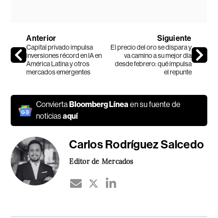
Anterior
Siguiente
Capital privado impulsa
El precio del oro se dispara y
inversiones récord en IA en
va camino a su mejor día
América Latina y otros
desde febrero: qué impulsa
mercados emergentes
el repunte
Convierta
Bloomberg Línea
en su fuente de
noticias
aquí
Carlos Rodríguez Salcedo
Editor de Mercados