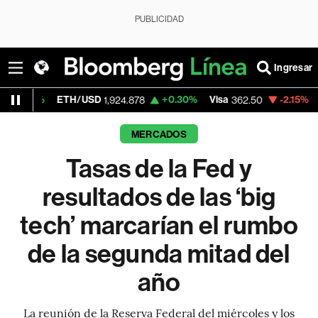
PUBLICIDAD
Ingresar
TH/USD
+0.30%
Visa
-2.15%
MercadoLibre
1,924.878
362.50
MERCADOS
Tasas de la Fed y
resultados de las ‘big
tech’ marcarían el rumbo
de la segunda mitad del
año
La reunión de la Reserva Federal del miércoles y los