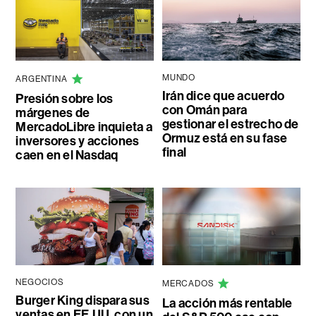
MUNDO
ARGENTINA
Irán dice que acuerdo
Presión sobre los
con Omán para
márgenes de
gestionar el estrecho de
MercadoLibre inquieta a
Ormuz está en su fase
inversores y acciones
final
caen en el Nasdaq
NEGOCIOS
MERCADOS
Burger King dispara sus
La acción más rentable
ventas en EE.UU. con un