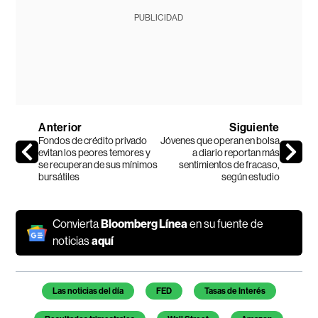
PUBLICIDAD
Anterior
Siguiente
Fondos de crédito privado
Jóvenes que operan en bolsa
evitan los peores temores y
a diario reportan más
se recuperan de sus mínimos
sentimientos de fracaso,
bursátiles
según estudio
Convierta
Bloomberg Línea
en su fuente de
noticias
aquí
Temas de este artículo
Las noticias del día
FED
Tasas de Interés