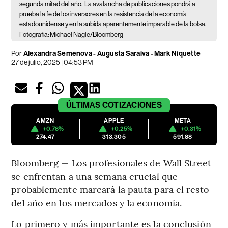
segunda mitad del año.
La avalancha de publicaciones pondrá a
prueba la fe de los inversores en la resistencia de la economía
estadounidense y en la subida aparentemente imparable de la bolsa.
Fotografía: Michael Nagle/Bloomberg
Por
Alexandra Semenova - Augusta Saraiva - Mark Niquette
27 de julio, 2025 | 04:53 PM
ÚLTIMAS
COTIZACIONES
AMZN
APPLE
META
+0.78%
+0.25%
+0.31%
274.47
313.305
591.88
Bloomberg — Los profesionales de Wall Street
se enfrentan a una semana crucial que
probablemente marcará la pauta para el resto
del año en los mercados y la economía.
Lo primero y más importante es la conclusión