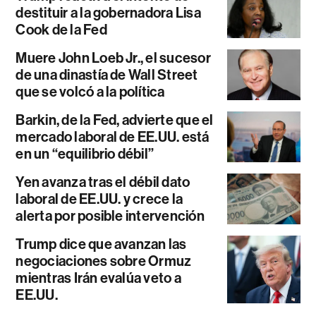
destituir a la gobernadora Lisa
Cook de la Fed
Muere John Loeb Jr., el sucesor
de una dinastía de Wall Street
que se volcó a la política
Barkin, de la Fed, advierte que el
mercado laboral de EE.UU. está
en un “equilibrio débil”
Yen avanza tras el débil dato
laboral de EE.UU. y crece la
alerta por posible intervención
Trump dice que avanzan las
negociaciones sobre Ormuz
mientras Irán evalúa veto a
EE.UU.