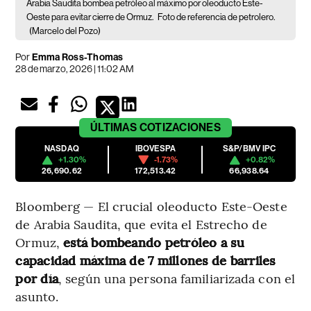
Arabia Saudita bombea petróleo al máximo por oleoducto Este-
Oeste para evitar cierre de Ormuz.
Foto de referencia de petrolero.
(Marcelo del Pozo)
Por
Emma Ross-Thomas
28 de marzo, 2026 | 11:02 AM
ÚLTIMAS
COTIZACIONES
NASDAQ
IBOVESPA
S&P/BMV IPC
+1.30%
-1.73%
+0.82%
26,690.62
172,513.42
66,938.64
Bloomberg — El crucial oleoducto Este-Oeste
de Arabia Saudita, que evita el Estrecho de
Ormuz,
está bombeando petróleo a su
capacidad máxima de 7 millones de barriles
por día
, según una persona familiarizada con el
asunto.