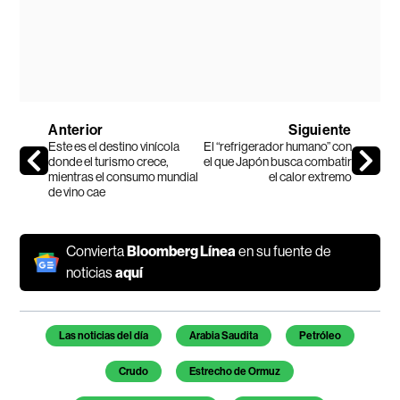
Anterior
Siguiente
Este es el destino vinícola
El “refrigerador humano” con
donde el turismo crece,
el que Japón busca combatir
mientras el consumo mundial
el calor extremo
de vino cae
Convierta
Bloomberg Línea
en su fuente de
noticias
aquí
Temas de este artículo
Las noticias del día
Arabia Saudita
Petróleo
Crudo
Estrecho de Ormuz