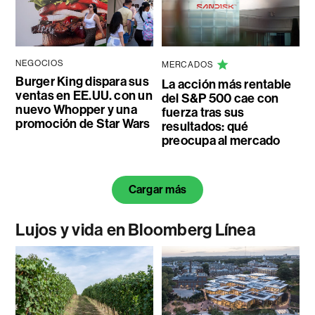
NEGOCIOS
MERCADOS
Burger King dispara sus
La acción más rentable
ventas en EE.UU. con un
del S&P 500 cae con
nuevo Whopper y una
fuerza tras sus
promoción de Star Wars
resultados: qué
preocupa al mercado
Cargar más
Lujos y vida en Bloomberg Línea