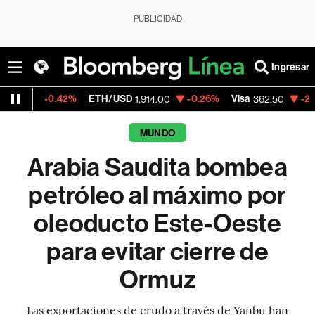
PUBLICIDAD
Ingresar
0.42%
ETH/USD
-0.26%
Visa
-2.15%
Merca
1,914.00
362.50
MUNDO
Arabia Saudita bombea
petróleo al máximo por
oleoducto Este-Oeste
para evitar cierre de
Ormuz
Las exportaciones de crudo a través de Yanbu han