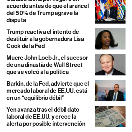
acuerdo antes de que el arancel
del 50% de Trump agrave la
disputa
Trump reactiva el intento de
destituir a la gobernadora Lisa
Cook de la Fed
Muere John Loeb Jr., el sucesor
de una dinastía de Wall Street
que se volcó a la política
Barkin, de la Fed, advierte que el
mercado laboral de EE.UU. está
en un “equilibrio débil”
Yen avanza tras el débil dato
laboral de EE.UU. y crece la
alerta por posible intervención