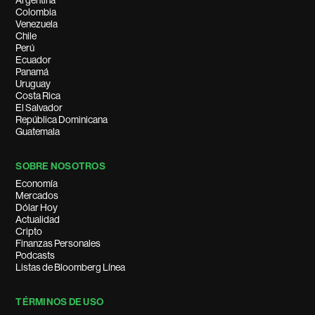
Argentina
Colombia
Venezuela
Chile
Perú
Ecuador
Panamá
Uruguay
Costa Rica
El Salvador
República Dominicana
Guatemala
SOBRE NOSOTROS
Economía
Mercados
Dólar Hoy
Actualidad
Cripto
Finanzas Personales
Podcasts
Listas de Bloomberg Línea
TÉRMINOS DE USO