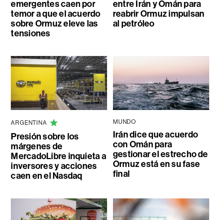
emergentes caen por
entre Irán y Omán para
temor a que el acuerdo
reabrir Ormuz impulsan
sobre Ormuz eleve las
al petróleo
tensiones
MUNDO
ARGENTINA
Irán dice que acuerdo
Presión sobre los
con Omán para
márgenes de
gestionar el estrecho de
MercadoLibre inquieta a
Ormuz está en su fase
inversores y acciones
final
caen en el Nasdaq