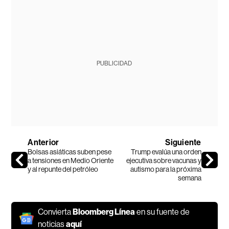
PUBLICIDAD
Anterior
Siguiente
Bolsas asiáticas suben pese
Trump evalúa una orden
a tensiones en Medio Oriente
ejecutiva sobre vacunas y
y al repunte del petróleo
autismo para la próxima
semana
Convierta
Bloomberg Línea
en su fuente de
noticias
aquí