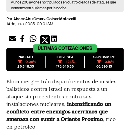
y unos 200 aviones no tripulados en cuatro oleadas de ataques que
comenzaron el viernes por la noche.
Por
Abeer Abu Omar - Golnar Motevalli
14 de junio, 2025 | 09:01 AM
ÚLTIMAS
COTIZACIONES
NASDAQ
IBOVESPA
S&P/BMV IPC
-0.06%
-1.23%
-0.19%
26,348.35
175,546.36
66,396.15
Bloomberg — Irán disparó cientos de misiles
balísticos contra Israel en respuesta a un
ataque sin precedentes contra sus
instalaciones nucleares,
intensificando un
conflicto entre enemigos acérrimos que
amenaza con sumir a Oriente Próximo
, rico
en petróleo.