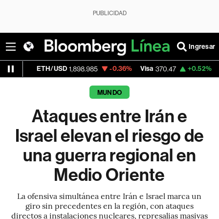
PUBLICIDAD
Ingresar
TH/USD
-0.36%
Visa
+0.52%
MercadoLibr
1,898.985
370.47
MUNDO
Ataques entre Irán e
Israel elevan el riesgo de
una guerra regional en
Medio Oriente
La ofensiva simultánea entre Irán e Israel marca un
giro sin precedentes en la región, con ataques
directos a instalaciones nucleares, represalias masivas