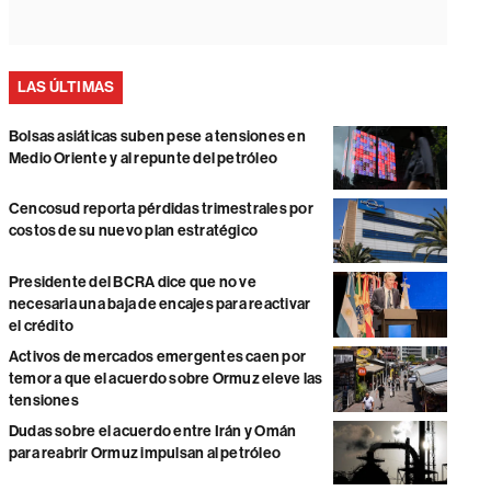
LAS ÚLTIMAS
Bolsas asiáticas suben pese a tensiones en
Medio Oriente y al repunte del petróleo
Cencosud reporta pérdidas trimestrales por
costos de su nuevo plan estratégico
Presidente del BCRA dice que no ve
necesaria una baja de encajes para reactivar
el crédito
Activos de mercados emergentes caen por
temor a que el acuerdo sobre Ormuz eleve las
tensiones
Dudas sobre el acuerdo entre Irán y Omán
para reabrir Ormuz impulsan al petróleo