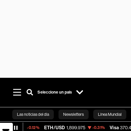
Seleccione un país
Las noticias del día
Newsletters
Línea Mundial
ETH/USD
1,899.975
Visa
370.47
-0.12%
-0.31%
+0.52
Bloomberg 