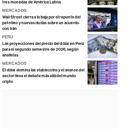
tres monedas de América Latina
MERCADOS
Wall Street cierra a la baja por el repunte del
petróleo y nuevas dudas sobre un acuerdo
con Irán
PERÚ
Las proyecciones del precio del dólar en Perú
para el segundo semestre de 2026, según
analistas
MERCADOS
El dólar domina las stablecoins y el avance del
sector lleva el debate más allá del mundo
cripto