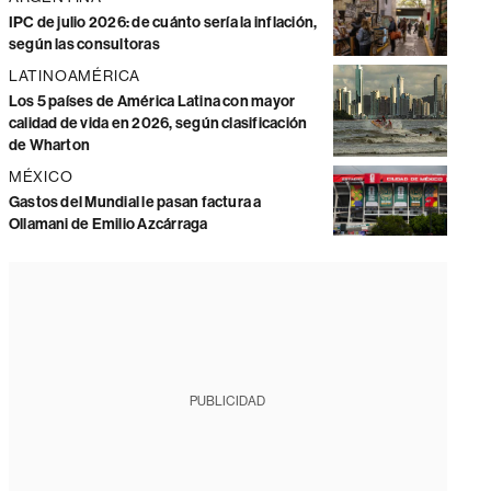
IPC de julio 2026: de cuánto sería la inflación,
según las consultoras
LATINOAMÉRICA
Los 5 países de América Latina con mayor
calidad de vida en 2026, según clasificación
de Wharton
MÉXICO
Gastos del Mundial le pasan factura a
Ollamani de Emilio Azcárraga
PUBLICIDAD