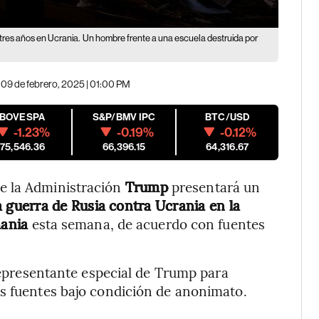
 tres años en Ucrania.
Un hombre frente a una escuela destruida por
09 de febrero, 2025 | 01:00 PM
IBOVESPA
S&P/BMV IPC
BTC/USD
-1.23%
-0.19%
-0.12%
175,546.36
66,396.15
64,316.67
e la Administración
Trump
presentará un
a guerra de Rusia contra Ucrania en la
mania
esta semana, de acuerdo con fuentes
 representante especial de Trump para
s fuentes bajo condición de anonimato.