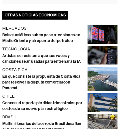
OTRAS NOTICIAS ECONÓMICAS
MERCADOS
Bolsas asiáticas suben pese a tensiones en
Medio Oriente y al repunte del petróleo
TECNOLOGÍA
Artistas se resisten a que sus voces y
canciones sean usadas para entrenar a la IA
COSTA RICA
En qué consiste la propuesta de Costa Rica
para resolver la disputa comercial con
Panamá
CHILE
Cencosud reporta pérdidas trimestrales por
costos de su nuevo plan estratégico
BRASIL
Multimillonarios del acero de Brasil desafían