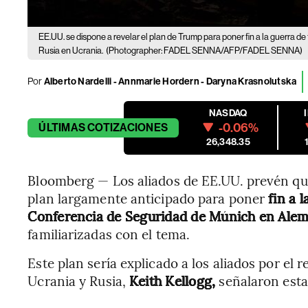
EE.UU. se dispone a revelar el plan de Trump para poner fin a la guerra de
Rusia en Ucrania.
(Photographer: FADEL SENNA/AFP/FADEL SENNA)
Por
Alberto Nardelli - Annmarie Hordern - Daryna Krasnolutska
NASDAQ
-0.06%
ÚLTIMAS
COTIZACIONES
26,348.35
Bloomberg — Los aliados de EE.UU. prevén qu
plan largamente anticipado para poner
fin a l
Conferencia de Seguridad de Múnich en Ale
familiarizadas con el tema.
Este plan sería explicado a los aliados por el
Ucrania y Rusia,
Keith Kellogg,
señalaron esta