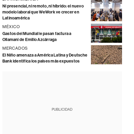
Ni presencial, ni remoto, ni híbrido: el nuevo
modelo laboral que WeWork ve crecer en
Latinoamérica
MÉXICO
Gastos del Mundial le pasan factura a
Ollamani de Emilio Azcárraga
MERCADOS
El Niño amenaza a América Latina y Deutsche
Bank identifica los países más expuestos
PUBLICIDAD