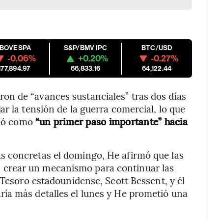
IBOVESPA
S&P/BMV IPC
BTC/USD
-0.06%
+0.20%
-0.27%
177,894.97
66,833.16
64,122.44
n de “avances sustanciales” tras dos días
r la tensión de la guerra comercial, lo que
ficó como
“un primer paso importante” hacia
s concretas el domingo, He afirmó que las
crear un mecanismo para continuar las
 Tesoro estadounidense, Scott Bessent, y él
ía más detalles el lunes y He prometió una