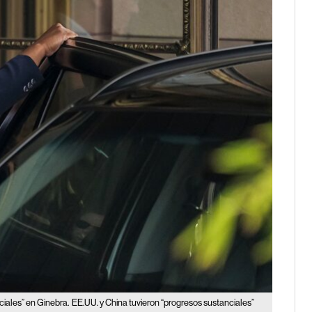
ciales” en Ginebra.
EE.UU. y China tuvieron “progresos sustanciales”