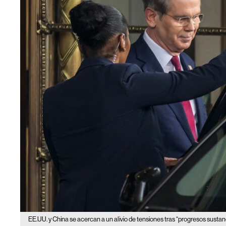
EE.UU. y China se acercan a un alivio de tensiones tras “progresos sustan