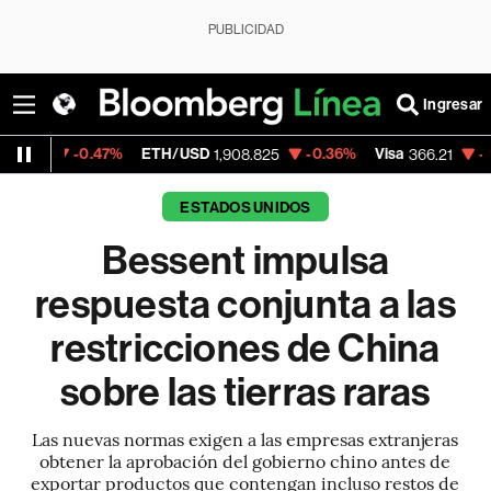
PUBLICIDAD
Ingresar
.47%
ETH/USD
-0.36%
Visa
-0.63%
Merc
1,908.825
366.21
ESTADOS UNIDOS
Bessent impulsa
respuesta conjunta a las
restricciones de China
sobre las tierras raras
Las nuevas normas exigen a las empresas extranjeras
obtener la aprobación del gobierno chino antes de
exportar productos que contengan incluso restos de