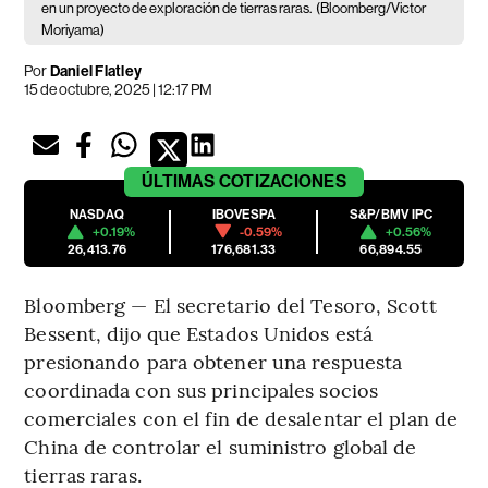
en un proyecto de exploración de tierras raras.
(Bloomberg/Victor
Moriyama)
Por
Daniel Flatley
15 de octubre, 2025 | 12:17 PM
ÚLTIMAS
COTIZACIONES
NASDAQ
IBOVESPA
S&P/BMV IPC
+0.19%
-0.59%
+0.56%
26,413.76
176,681.33
66,894.55
Bloomberg — El secretario del Tesoro, Scott
Bessent, dijo que Estados Unidos está
presionando para obtener una respuesta
coordinada con sus principales socios
comerciales con el fin de desalentar el plan de
China de controlar el suministro global de
tierras raras.