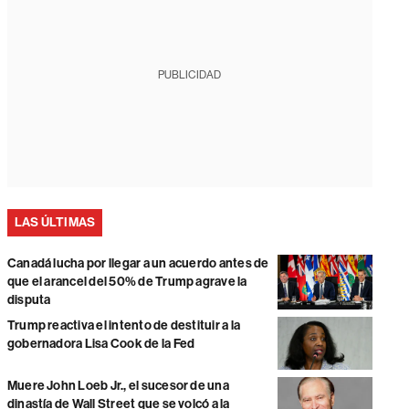
PUBLICIDAD
LAS ÚLTIMAS
Canadá lucha por llegar a un acuerdo antes de
que el arancel del 50% de Trump agrave la
disputa
Trump reactiva el intento de destituir a la
gobernadora Lisa Cook de la Fed
Muere John Loeb Jr., el sucesor de una
dinastía de Wall Street que se volcó a la