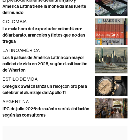
El precio del dólar se debilita en julio y
América Latina tiene la moneda más fuerte
del mundo
COLOMBIA
La mala hora del exportador colombiano:
dólar barato, aranceles y fletes que no dan
tregua
LATINOAMÉRICA
Los 5 países de América Latina con mayor
calidad de vida en 2026, según clasificación
de Wharton
ESTILO DE VIDA
Omega x Swatch lanza un reloj con oro para
celebrar el alunizaje del Apollo 11
ARGENTINA
IPC de julio 2026: de cuánto sería la inflación,
según las consultoras