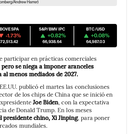
oomberg/Andrew Harrer)
IBOVESPA
S&P/BMV IPC
BTC/USD
-1.73%
+0.82%
+0.08%
172,513.42
66,938.64
64,987.03
participar en prácticas comerciales
pero se niega a imponer aranceles
ta al menos mediados de 2027.
EE.UU. publicó el martes las conclusiones
ector de los chips de China que se inició en
 expresidente
Joe Biden
, con la expectativa
encia de Donald Trump. En los meses
 presidente chino, Xi Jinping
, para poner
ercados mundiales.