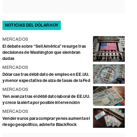
NOTICIAS DEL DÓLAR HOY
MERCADOS
El debate sobre “Sell América” resurge tras
decisiones de Washington que siembran
dudas
MERCADOS
Dólar cae tras débil dato de empleo en EE.UU.
y menor expectativa de alza de tasas de la Fed
MERCADOS
Yen avanza tras el débil dato laboral de EE.UU.
y crece la alerta por posible intervención
MERCADOS
Vender euros para comprar yenes aumenta el
riesgo geopolítico, advierte BlackRock