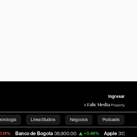
Ingresar
ecnología
Línea Studios
Negocios
Podcasts
nco de Bogota
38,900.00
Apple
313.305
+0.46%
+0.25%
English