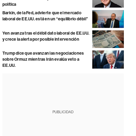
política
Barkin, de la Fed, advierte que el mercado
laboral de EE.UU. está en un “equilibrio débil”
Yen avanza tras el débil dato laboral de EE.UU.
y crece la alerta por posible intervención
Trump dice que avanzan las negociaciones
sobre Ormuz mientras Irán evalúa veto a
EE.UU.
PUBLICIDAD