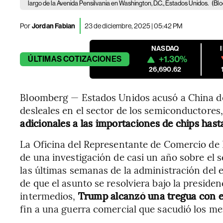
largo de la Avenida Pensilvania en Washington, D.C., Estados Unidos.
(Bl
Por
Jordan Fabian
23 de diciembre, 2025 | 05:42 PM
NASDAQ
+1.30%
ÚLTIMAS
COTIZACIONES
26,690.62
Bloomberg — Estados Unidos acusó a China de 
desleales en el sector de los semiconductores,
adicionales a las importaciones de chips has
La Oficina del Representante de Comercio de 
de una investigación de casi un año sobre el s
las últimas semanas de la administración del
de que el asunto se resolviera bajo la presid
intermedios,
Trump alcanzó una tregua con el
fin a una guerra comercial que sacudió los m