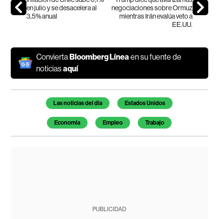
en julio y se desacelera al
negociaciones sobre Ormuz
3,5% anual
mientras Irán evalúa veto a
EE.UU.
Convierta
Bloomberg Línea
en su fuente de
noticias
aquí
Temas de este artículo
Las noticias del día
Estados Unidos
Economía
Empleo
Trabajo
PUBLICIDAD