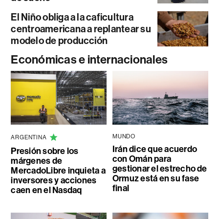
El Niño obliga a la caficultura
centroamericana a replantear su
modelo de producción
Económicas e internacionales
MUNDO
ARGENTINA
Irán dice que acuerdo
Presión sobre los
con Omán para
márgenes de
gestionar el estrecho de
MercadoLibre inquieta a
Ormuz está en su fase
inversores y acciones
final
caen en el Nasdaq