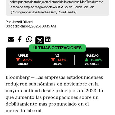
sobre puestos de trabajo en el stand de la empresa MasTec durante
la feria de empleo Mega JobNewsUSA South Florida Job Fair.
(Photographer: Joe Raedle/Getty I/Joe Raedle)
Por
Jarrell Dillard
03 de diciembre, 2025 | 09:15 AM
ÚLTIMAS
COTIZACIONES
APPLE
VZ
NASDAQ
-0.49%
-1.55%
+0.80%
310.99
46.26
26,558.78
Bloomberg — Las empresas estadounidenses
redujeron sus nóminas en noviembre en la
mayor cantidad desde principios de 2023, lo
que aumentó las preocupaciones sobre un
debilitamiento más pronunciado en el
mercado laboral.