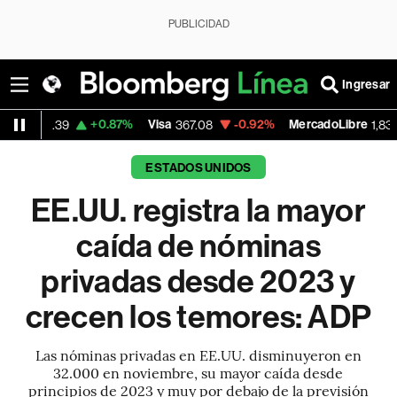
PUBLICIDAD
Ingresar
+0.87%
Visa
-0.92%
MercadoLibre
+0.5
367.08
1,834.99
ESTADOS UNIDOS
EE.UU. registra la mayor
caída de nóminas
privadas desde 2023 y
crecen los temores: ADP
Las nóminas privadas en EE.UU. disminuyeron en
32.000 en noviembre, su mayor caída desde
principios de 2023 y muy por debajo de la previsión