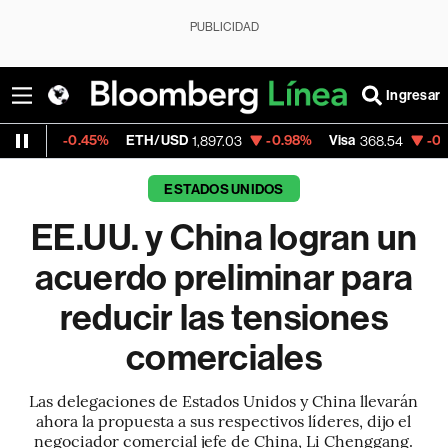
PUBLICIDAD
Ingresar
.45%
ETH/USD
-0.98%
Visa
-0.28%
Merca
1,897.03
368.54
ESTADOS UNIDOS
EE.UU. y China logran un
acuerdo preliminar para
reducir las tensiones
comerciales
Las delegaciones de Estados Unidos y China llevarán
ahora la propuesta a sus respectivos líderes, dijo el
negociador comercial jefe de China, Li Chenggang.