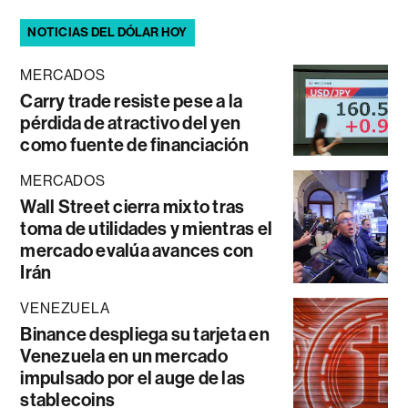
NOTICIAS DEL DÓLAR HOY
MERCADOS
Carry trade resiste pese a la
pérdida de atractivo del yen
como fuente de financiación
MERCADOS
Wall Street cierra mixto tras
toma de utilidades y mientras el
mercado evalúa avances con
Irán
VENEZUELA
Binance despliega su tarjeta en
Venezuela en un mercado
impulsado por el auge de las
stablecoins