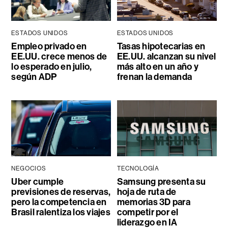
ESTADOS UNIDOS
ESTADOS UNIDOS
Empleo privado en
Tasas hipotecarias en
EE.UU. crece menos de
EE.UU. alcanzan su nivel
lo esperado en julio,
más alto en un año y
según ADP
frenan la demanda
NEGOCIOS
TECNOLOGÍA
Uber cumple
Samsung presenta su
previsiones de reservas,
hoja de ruta de
pero la competencia en
memorias 3D para
Brasil ralentiza los viajes
competir por el
liderazgo en IA