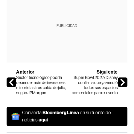
PUBLICIDAD
Anterior
Siguiente
Sector tecnológico podría
Super Bowl 2027: Disney
depender más de inversores
confirma que ya vendió
minoristas tras caída de julio,
todos sus espacios
según JPMorgan
comerciales para el evento
Convierta
Bloomberg Línea
en su fuente de
noticias
aquí