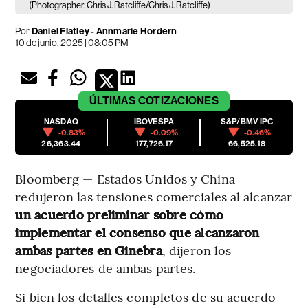
(Photographer: Chris J. Ratcliffe/Chris J. Ratcliffe)
Por
Daniel Flatley - Annmarie Hordern
10 de junio, 2025 | 08:05 PM
ÚLTIMAS
COTIZACIONES
NASDAQ
IBOVESPA
S&P/BMV IPC
-0.83%
-0.09%
-0.46%
26,363.44
177,726.17
66,525.18
Bloomberg — Estados Unidos y China
redujeron las tensiones comerciales al alcanzar
un acuerdo preliminar sobre cómo
implementar el consenso que alcanzaron
ambas partes en Ginebra
, dijeron los
negociadores de ambas partes.
Si bien los detalles completos de su acuerdo