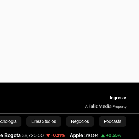
Ingresar
ecnología
Línea Studios
Negocios
Podcasts
20.00
Apple
310.94
USD COP
3,175.95
-0.21%
+0.55%
English