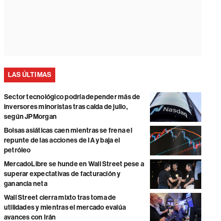
LAS ÚLTIMAS
Sector tecnológico podría depender más de
inversores minoristas tras caída de julio,
según JPMorgan
Bolsas asiáticas caen mientras se frena el
repunte de las acciones de IA y baja el
petróleo
MercadoLibre se hunde en Wall Street pese a
superar expectativas de facturación y
ganancia neta
Wall Street cierra mixto tras toma de
utilidades y mientras el mercado evalúa
avances con Irán