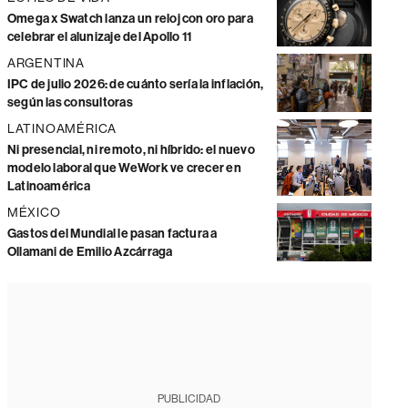
Omega x Swatch lanza un reloj con oro para
celebrar el alunizaje del Apollo 11
ARGENTINA
IPC de julio 2026: de cuánto sería la inflación,
según las consultoras
LATINOAMÉRICA
Ni presencial, ni remoto, ni híbrido: el nuevo
modelo laboral que WeWork ve crecer en
Latinoamérica
MÉXICO
Gastos del Mundial le pasan factura a
Ollamani de Emilio Azcárraga
PUBLICIDAD