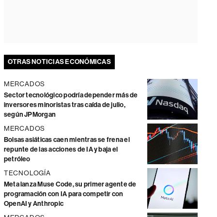
OTRAS NOTICIAS ECONÓMICAS
MERCADOS
Sector tecnológico podría depender más de
inversores minoristas tras caída de julio,
según JPMorgan
MERCADOS
Bolsas asiáticas caen mientras se frena el
repunte de las acciones de IA y baja el
petróleo
TECNOLOGÍA
Meta lanza Muse Code, su primer agente de
programación con IA para competir con
OpenAI y Anthropic