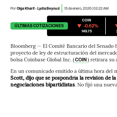
Por
Olga Kharif - Lydia Beyoud
15 de enero, 2026 | 02:22 AM
COIN
-0.62%
ÚLTIMAS
COTIZACIONES
149.75
Bloomberg — El Comité Bancario del Senado ha
proyecto de ley de estructuración del mercad
bolsa Coinbase Global Inc. (
) retirara su
COIN
En un comunicado emitido a última hora del m
Scott, dijo que se pospondría la revisión de l
negociaciones bipartidistas
. No fijó una nuev