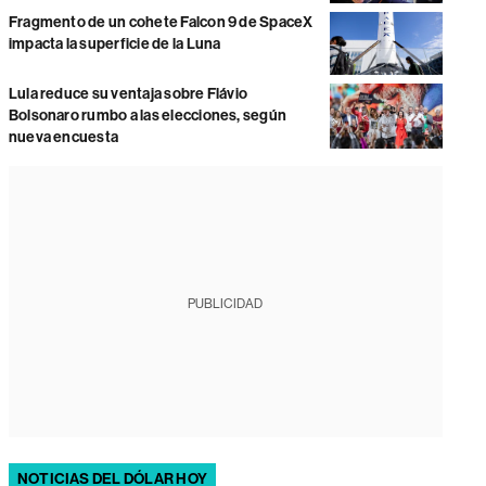
Fragmento de un cohete Falcon 9 de SpaceX
impacta la superficie de la Luna
Lula reduce su ventaja sobre Flávio
Bolsonaro rumbo a las elecciones, según
nueva encuesta
PUBLICIDAD
NOTICIAS DEL DÓLAR HOY