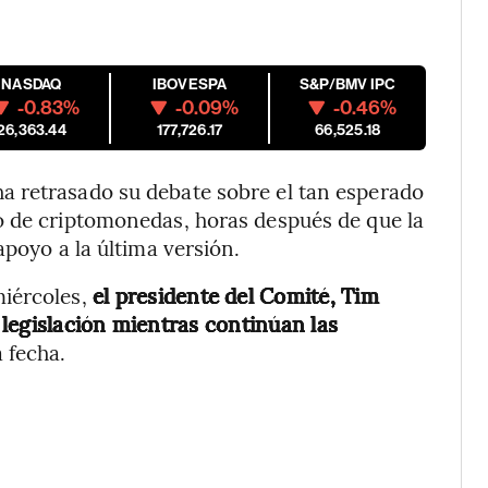
NASDAQ
IBOVESPA
S&P/BMV IPC
-0.83%
-0.09%
-0.46%
26,363.44
177,726.17
66,525.18
 retrasado su debate sobre el tan esperado
o de criptomonedas, horas después de que la
 apoyo a la última versión.
iércoles,
el presidente del Comité, Tim
a legislación mientras continúan las
a fecha.