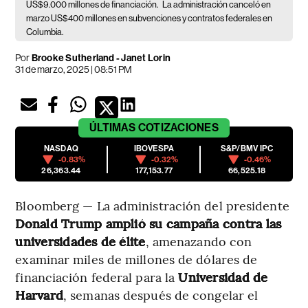
US$9.000 millones de financiación.
La administración canceló en
marzo US$400 millones en subvenciones y contratos federales en
Columbia.
Por
Brooke Sutherland - Janet Lorin
31 de marzo, 2025 | 08:51 PM
ÚLTIMAS
COTIZACIONES
NASDAQ
IBOVESPA
S&P/BMV IPC
-0.83%
-0.32%
-0.46%
26,363.44
177,153.77
66,525.18
Bloomberg — La administración del presidente
Donald Trump amplió su campaña contra las
universidades de élite
, amenazando con
examinar miles de millones de dólares de
financiación federal para la
Universidad de
Harvard
, semanas después de congelar el