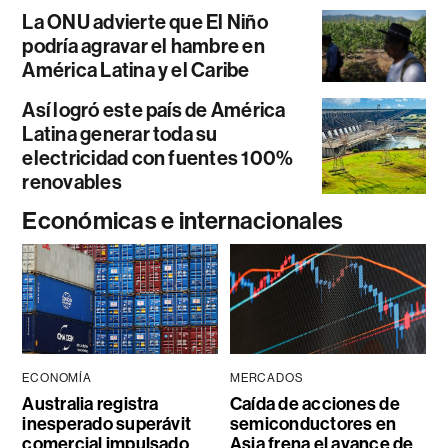
La ONU advierte que El Niño
podría agravar el hambre en
América Latina y el Caribe
Así logró este país de América
Latina generar toda su
electricidad con fuentes 100%
renovables
Económicas e internacionales
ECONOMÍA
MERCADOS
Australia registra
Caída de acciones de
inesperado superávit
semiconductores en
comercial impulsado
Asia frena el avance de