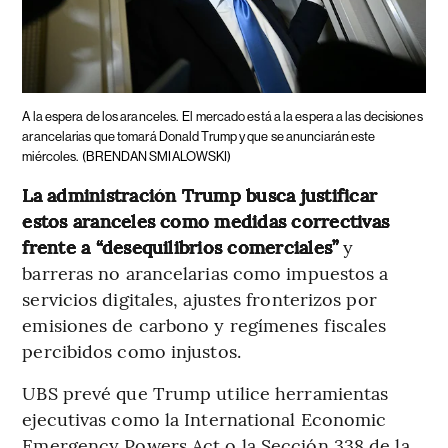
A la espera de los aranceles.
El mercado está a la espera a las decisiones
arancelarias que tomará Donald Trump y que se anunciarán este
miércoles.
(BRENDAN SMIALOWSKI)
La administración Trump busca justificar
estos aranceles como medidas correctivas
frente a “desequilibrios comerciales”
y
barreras no arancelarias como impuestos a
servicios digitales, ajustes fronterizos por
emisiones de carbono y regímenes fiscales
percibidos como injustos.
UBS prevé que Trump utilice herramientas
ejecutivas como la International Economic
Emergency Powers Act o la Sección 338 de la