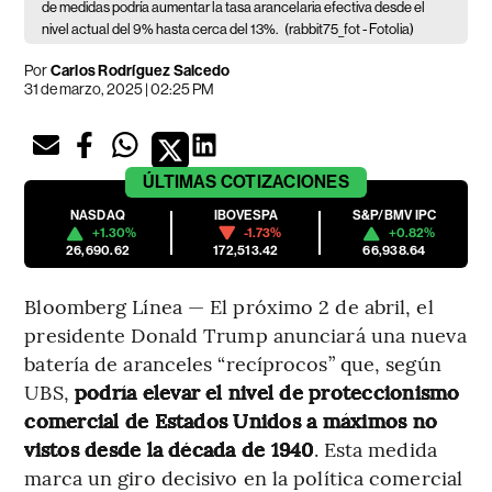
de medidas podría aumentar la tasa arancelaria efectiva desde el
nivel actual del 9% hasta cerca del 13%.
(rabbit75_fot - Fotolia)
Por
Carlos Rodríguez Salcedo
31 de marzo, 2025 | 02:25 PM
ÚLTIMAS
COTIZACIONES
NASDAQ
IBOVESPA
S&P/BMV IPC
+1.30%
-1.73%
+0.82%
26,690.62
172,513.42
66,938.64
Bloomberg Línea — El próximo 2 de abril, el
presidente Donald Trump anunciará una nueva
batería de aranceles “recíprocos” que, según
UBS,
podría elevar el nivel de proteccionismo
comercial de Estados Unidos a máximos no
vistos desde la década de 1940
. Esta medida
marca un giro decisivo en la política comercial