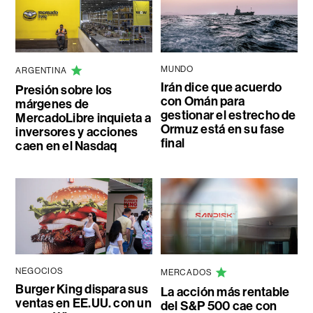
MUNDO
ARGENTINA
Irán dice que acuerdo
Presión sobre los
con Omán para
márgenes de
gestionar el estrecho de
MercadoLibre inquieta a
Ormuz está en su fase
inversores y acciones
final
caen en el Nasdaq
NEGOCIOS
MERCADOS
Burger King dispara sus
La acción más rentable
ventas en EE.UU. con un
del S&P 500 cae con