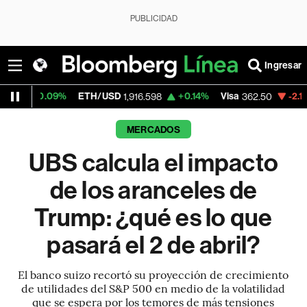
PUBLICIDAD
Ingresar
ETH/USD
+0.14%
Visa
-2.15%
MercadoLib
1,916.598
362.50
MERCADOS
UBS calcula el impacto
de los aranceles de
Trump: ¿qué es lo que
pasará el 2 de abril?
El banco suizo recortó su proyección de crecimiento
de utilidades del S&P 500 en medio de la volatilidad
que se espera por los temores de más tensiones