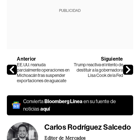
PUBLICIDAD
Anterior
Siguiente
EE.UU. reanuda
Trump reactiva el intento de
parcialmente operaciones en
destituir a la gobernadora
Michoacán tras suspender
Lisa Cook de la Fed
exportaciones de aguacate
Convierta
Bloomberg Línea
en su fuente de
noticias
aquí
Carlos Rodríguez Salcedo
Editor de Mercados