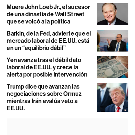
Muere John Loeb Jr., el sucesor
de una dinastía de Wall Street
que se volcó a la política
Barkin, de la Fed, advierte que el
mercado laboral de EE.UU. está
en un “equilibrio débil”
Yen avanza tras el débil dato
laboral de EE.UU. y crece la
alerta por posible intervención
Trump dice que avanzan las
negociaciones sobre Ormuz
mientras Irán evalúa veto a
EE.UU.