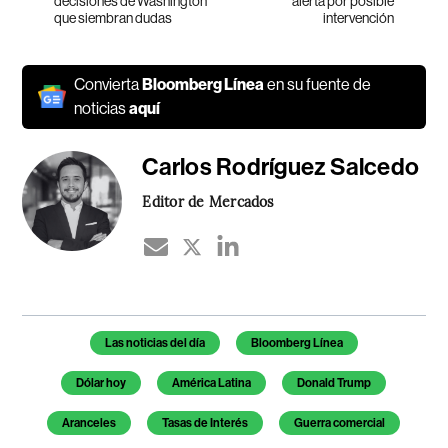
decisiones de Washington
alerta por posible
que siembran dudas
intervención
Convierta
Bloomberg Línea
en su fuente de
noticias
aquí
Carlos Rodríguez Salcedo
Editor de Mercados
Temas de este artículo
Las noticias del día
Bloomberg Línea
Dólar hoy
América Latina
Donald Trump
Aranceles
Tasas de Interés
Guerra comercial