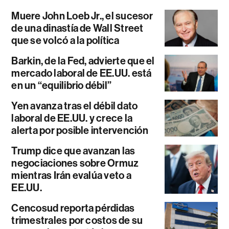
Muere John Loeb Jr., el sucesor
de una dinastía de Wall Street
que se volcó a la política
Barkin, de la Fed, advierte que el
mercado laboral de EE.UU. está
en un “equilibrio débil”
Yen avanza tras el débil dato
laboral de EE.UU. y crece la
alerta por posible intervención
Trump dice que avanzan las
negociaciones sobre Ormuz
mientras Irán evalúa veto a
EE.UU.
Cencosud reporta pérdidas
trimestrales por costos de su