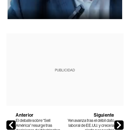
PUBLICIDAD
Anterior
Siguiente
El debate sobre “Sell
Yen avanza tras el débil dato
América” resurge tras
laboral de EE.UU. y crece la