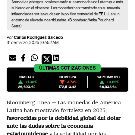
Aranceles y riesgos locales retarán a las monedas de Latam que más
subieron en el trimestre.
Las monedas han transitado en su mayoría
influenciadas por las dudas en la política comercial de EE.UU. en un
entorno de elevada incertidumbre.
(Bloomberg/Anita Pouchard
Serra)
Por
Carlos Rodríguez Salcedo
31 de marzo, 2025 | 07:52 AM
ÚLTIMAS
COTIZACIONES
NASDAQ
IBOVESPA
S&P/BMV IPC
+1.30%
-1.73%
+0.82%
26,690.62
172,513.42
66,938.64
Bloomberg Línea — Las monedas de América
Latina han mostrado fortaleza en 2025,
favorecidas por la debilidad global del dólar
ante las dudas sobre la economía
estadounidense
y la volatilidad por los