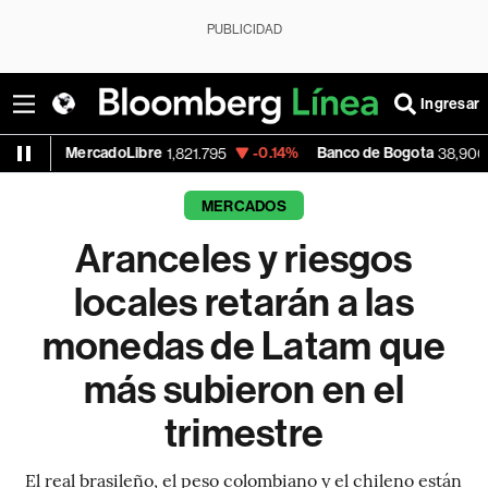
PUBLICIDAD
Ingresar
oLibre
-0.14%
Banco de Bogota
+0.46%
1,821.795
38,900.00
MERCADOS
Aranceles y riesgos
locales retarán a las
monedas de Latam que
más subieron en el
trimestre
El real brasileño, el peso colombiano y el chileno están