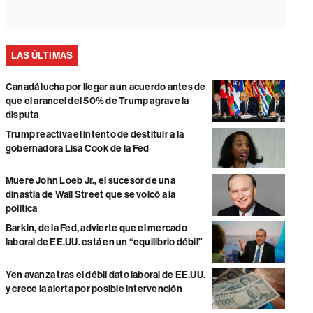
LAS ÚLTIMAS
Canadá lucha por llegar a un acuerdo antes de
que el arancel del 50% de Trump agrave la
disputa
Trump reactiva el intento de destituir a la
gobernadora Lisa Cook de la Fed
Muere John Loeb Jr., el sucesor de una
dinastía de Wall Street que se volcó a la
política
Barkin, de la Fed, advierte que el mercado
laboral de EE.UU. está en un “equilibrio débil”
Yen avanza tras el débil dato laboral de EE.UU.
y crece la alerta por posible intervención