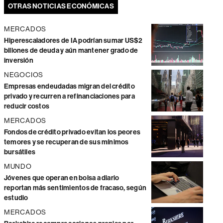
OTRAS NOTICIAS ECONÓMICAS
MERCADOS
Hiperescaladores de IA podrían sumar US$2
billones de deuda y aún mantener grado de
inversión
NEGOCIOS
Empresas endeudadas migran del crédito
privado y recurren a refinanciaciones para
reducir costos
MERCADOS
Fondos de crédito privado evitan los peores
temores y se recuperan de sus mínimos
bursátiles
MUNDO
Jóvenes que operan en bolsa a diario
reportan más sentimientos de fracaso, según
estudio
MERCADOS