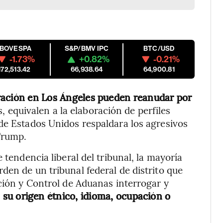
IBOVESPA
S&P/BMV IPC
BTC/USD
-1.73%
+0.82%
-0.21%
172,513.42
66,938.64
64,900.81
ración en Los Ángeles pueden reanudar por
s, equivalen a la elaboración de perfiles
de Estados Unidos respaldara los agresivos
Trump.
 tendencia liberal del tribunal, la mayoría
den de un tribunal federal de distrito que
ación y Control de Aduanas interrogar y
su origen étnico, idioma, ocupación o