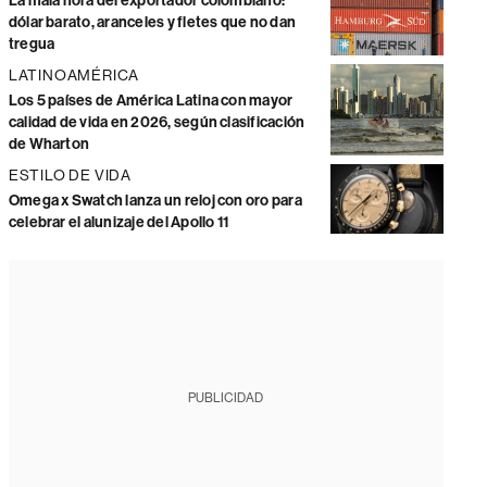
La mala hora del exportador colombiano:
dólar barato, aranceles y fletes que no dan
tregua
LATINOAMÉRICA
Los 5 países de América Latina con mayor
calidad de vida en 2026, según clasificación
de Wharton
ESTILO DE VIDA
Omega x Swatch lanza un reloj con oro para
celebrar el alunizaje del Apollo 11
PUBLICIDAD