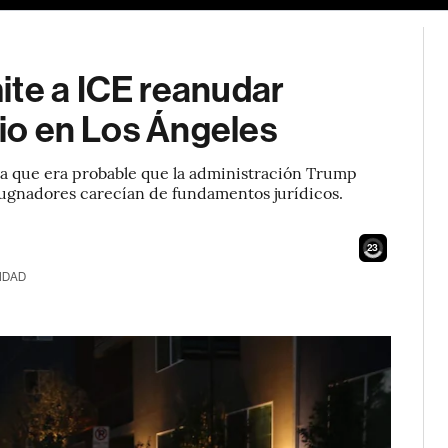
ite a ICE reanudar
rio en Los Ángeles
ía que era probable que la administración Trump
pugnadores carecían de fundamentos jurídicos.
22
IDAD