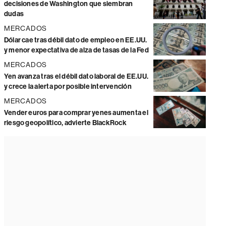
decisiones de Washington que siembran
dudas
MERCADOS
Dólar cae tras débil dato de empleo en EE.UU.
y menor expectativa de alza de tasas de la Fed
MERCADOS
Yen avanza tras el débil dato laboral de EE.UU.
y crece la alerta por posible intervención
MERCADOS
Vender euros para comprar yenes aumenta el
riesgo geopolítico, advierte BlackRock