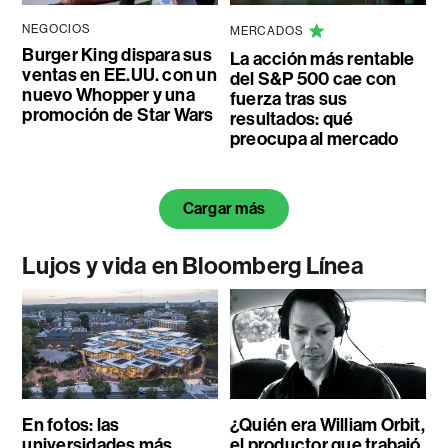
NEGOCIOS
MERCADOS
Burger King dispara sus
La acción más rentable
ventas en EE.UU. con un
del S&P 500 cae con
nuevo Whopper y una
fuerza tras sus
promoción de Star Wars
resultados: qué
preocupa al mercado
Cargar más
Lujos y vida en Bloomberg Línea
En fotos: las
¿Quién era William Orbit,
universidades más
el productor que trabajó