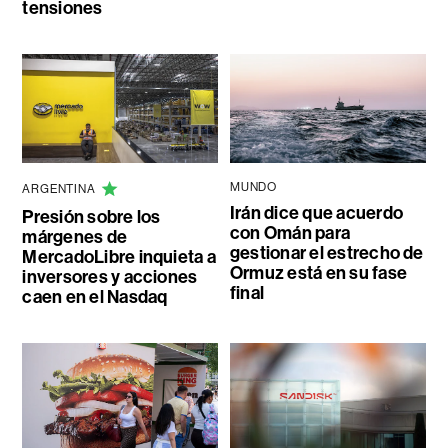
tensiones
MUNDO
ARGENTINA
Irán dice que acuerdo
Presión sobre los
con Omán para
márgenes de
gestionar el estrecho de
MercadoLibre inquieta a
Ormuz está en su fase
inversores y acciones
final
caen en el Nasdaq