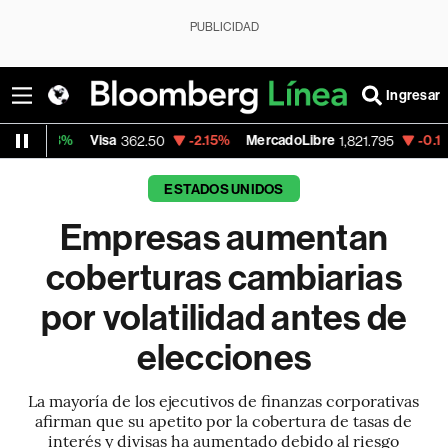
PUBLICIDAD
Ingresar
Visa
-2.15%
MercadoLibre
-0.14%
Banco de
362.50
1,821.795
ESTADOS UNIDOS
Empresas aumentan
coberturas cambiarias
por volatilidad antes de
elecciones
La mayoría de los ejecutivos de finanzas corporativas
afirman que su apetito por la cobertura de tasas de
interés y divisas ha aumentado debido al riesgo