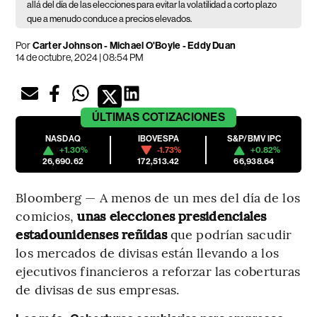
allá del día de las elecciones para evitar la volatilidad a corto plazo
que a menudo conduce a precios elevados.
Por
Carter Johnson - Michael O'Boyle - Eddy Duan
14 de octubre, 2024 | 08:54 PM
ÚLTIMAS
COTIZACIONES
NASDAQ
IBOVESPA
S&P/BMV IPC
+1.30%
-1.73%
+0.82%
26,690.62
172,513.42
66,938.64
Bloomberg — A menos de un mes del día de los
comicios,
unas elecciones presidenciales
estadounidenses reñidas
que podrían sacudir
los mercados de divisas están llevando a los
ejecutivos financieros a reforzar las coberturas
de divisas de sus empresas.