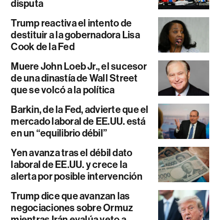
disputa
Trump reactiva el intento de
destituir a la gobernadora Lisa
Cook de la Fed
Muere John Loeb Jr., el sucesor
de una dinastía de Wall Street
que se volcó a la política
Barkin, de la Fed, advierte que el
mercado laboral de EE.UU. está
en un “equilibrio débil”
Yen avanza tras el débil dato
laboral de EE.UU. y crece la
alerta por posible intervención
Trump dice que avanzan las
negociaciones sobre Ormuz
mientras Irán evalúa veto a