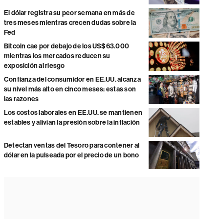
El dólar registra su peor semana en más de
tres meses mientras crecen dudas sobre la
Fed
Bitcoin cae por debajo de los US$63.000
mientras los mercados reducen su
exposición al riesgo
Confianza del consumidor en EE.UU. alcanza
su nivel más alto en cinco meses: estas son
las razones
Los costos laborales en EE.UU. se mantienen
estables y alivian la presión sobre la inflación
Detectan ventas del Tesoro para contener al
dólar en la pulseada por el precio de un bono