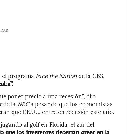
IDAD
en el programa
Face the Nation
de la CBS,
aba”.
e poner precio a una recesión”, dijo
r
de la
NBC
a pesar de que los economistas
eran que EE.UU. entre en recesión este año.
gando al golf en Florida, el zar del
jo que los inversores deberían creer en la