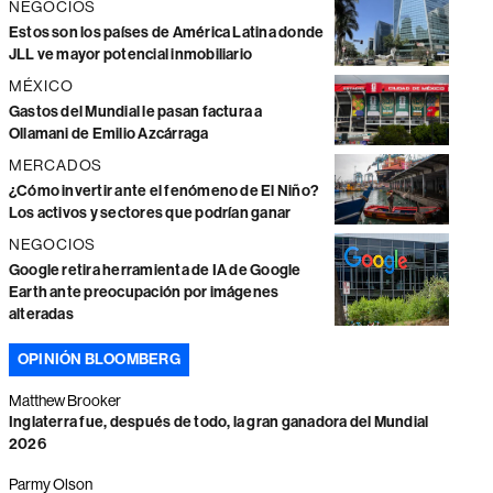
NEGOCIOS
Estos son los países de América Latina donde
JLL ve mayor potencial inmobiliario
MÉXICO
Gastos del Mundial le pasan factura a
Ollamani de Emilio Azcárraga
MERCADOS
¿Cómo invertir ante el fenómeno de El Niño?
Los activos y sectores que podrían ganar
NEGOCIOS
Google retira herramienta de IA de Google
Earth ante preocupación por imágenes
alteradas
OPINIÓN BLOOMBERG
Matthew Brooker
Inglaterra fue, después de todo, la gran ganadora del Mundial
2026
Parmy Olson