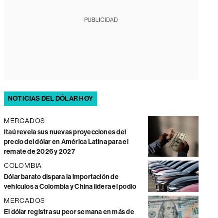
PUBLICIDAD
NOTICIAS DEL DÓLAR HOY
MERCADOS
Itaú revela sus nuevas proyecciones del
precio del dólar en América Latina para el
remate de 2026 y 2027
COLOMBIA
Dólar barato dispara la importación de
vehículos a Colombia y China lidera el podio
MERCADOS
El dólar registra su peor semana en más de