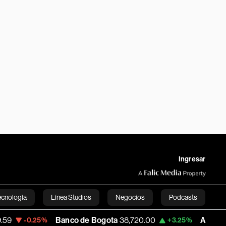
Ingresar
ecnología
Línea Studios
Negocios
Podcasts
Banco de Bogota
38,720.00
Apple
308.63
.25%
+3.25%
English