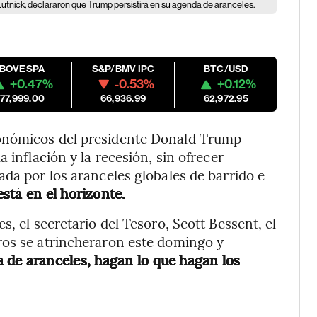
Lutnick, declararon que Trump persistirá en su agenda de aranceles.
IBOVESPA
S&P/BMV IPC
BTC/USD
+0.47%
-0.53%
+0.12%
177,999.00
66,936.99
62,972.95
onómicos del presidente Donald Trump
 inflación y la recesión, sin ofrecer
ada por los aranceles globales de barrido e
stá en el horizonte.
s, el secretario del Tesoro, Scott Bessent, el
ros se atrincheraron este domingo y
 de aranceles, hagan lo que hagan los