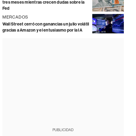
tres meses mientras crecen dudas sobre la
Fed
MERCADOS
Wall Street cerró con ganancias un julio volátil
gracias a Amazon y el entusiasmo por la IA
PUBLICIDAD