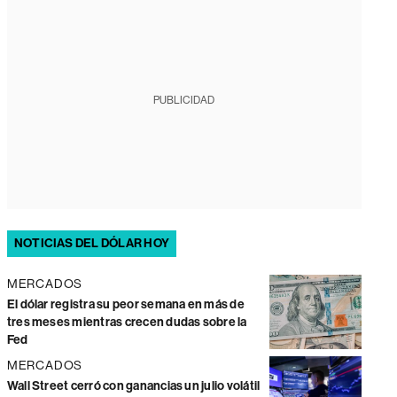
PUBLICIDAD
NOTICIAS DEL DÓLAR HOY
MERCADOS
El dólar registra su peor semana en más de
tres meses mientras crecen dudas sobre la
Fed
MERCADOS
Wall Street cerró con ganancias un julio volátil