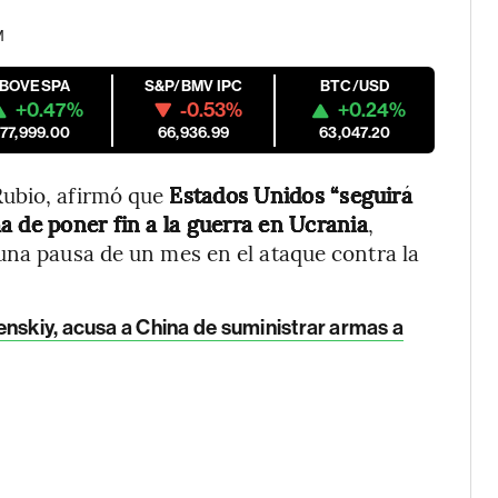
M
IBOVESPA
S&P/BMV IPC
BTC/USD
+0.47%
-0.53%
+0.24%
177,999.00
66,936.99
63,047.20
Rubio, afirmó que
Estados Unidos “seguirá
a de poner fin a la guerra en Ucrania
,
una pausa de un mes en el ataque contra la
nskiy, acusa a China de suministrar armas a