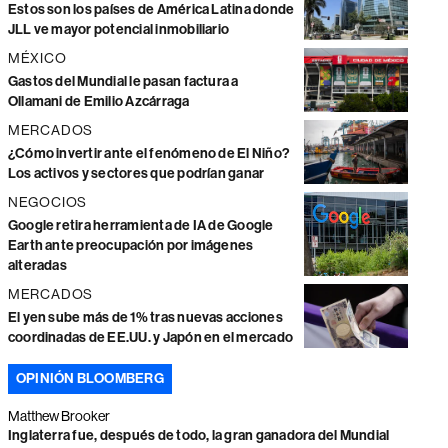
Estos son los países de América Latina donde
JLL ve mayor potencial inmobiliario
MÉXICO
Gastos del Mundial le pasan factura a
Ollamani de Emilio Azcárraga
MERCADOS
¿Cómo invertir ante el fenómeno de El Niño?
Los activos y sectores que podrían ganar
NEGOCIOS
Google retira herramienta de IA de Google
Earth ante preocupación por imágenes
alteradas
MERCADOS
El yen sube más de 1% tras nuevas acciones
coordinadas de EE.UU. y Japón en el mercado
OPINIÓN BLOOMBERG
Matthew Brooker
Inglaterra fue, después de todo, la gran ganadora del Mundial