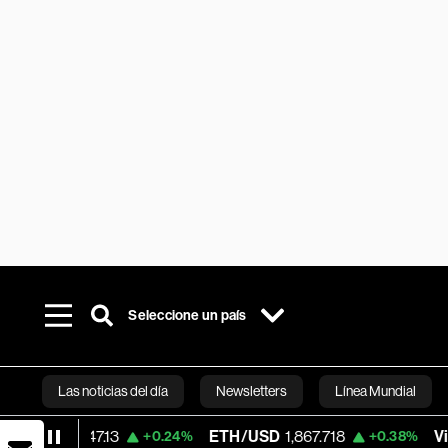
Seleccione un país
Las noticias del día
Newsletters
Línea Mundial
3,047.13
ETH/USD
1,867.718
Visa
366.13
+0.24%
+0.38%
Bloomberg 