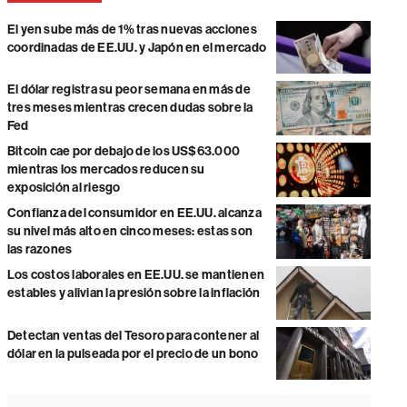
El yen sube más de 1% tras nuevas acciones
coordinadas de EE.UU. y Japón en el mercado
El dólar registra su peor semana en más de
tres meses mientras crecen dudas sobre la
Fed
Bitcoin cae por debajo de los US$63.000
mientras los mercados reducen su
exposición al riesgo
Confianza del consumidor en EE.UU. alcanza
su nivel más alto en cinco meses: estas son
las razones
Los costos laborales en EE.UU. se mantienen
estables y alivian la presión sobre la inflación
Detectan ventas del Tesoro para contener al
dólar en la pulseada por el precio de un bono