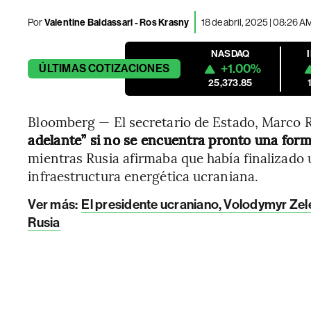
Por
Valentine Baldassari - Ros Krasny
18 de abril, 2025 | 08:26 A
NASDAQ
+1.00%
ÚLTIMAS
COTIZACIONES
25,373.85
Bloomberg — El secretario de Estado, Marco 
adelante” si no se encuentra pronto una form
mientras Rusia afirmaba que había finalizado 
infraestructura energética ucraniana.
Ver más:
El presidente ucraniano, Volodymyr Zele
Rusia