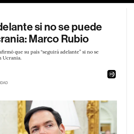
elante si no se puede
crania: Marco Rubio
firmó que su país “seguirá adelante” si no se
n Ucrania.
22
IDAD