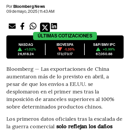
Por
Bloomberg News
09 de mayo, 2025 | 11:43 AM
ÚLTIMAS
COTIZACIONES
NASDAQ
IBOVESPA
S&P/BMV IPC
+1.02%
-1.35%
+0.99%
26,618.24
173,173.17
67,050.88
Bloomberg — Las exportaciones de China
aumentaron más de lo previsto en abril, a
pesar de que los envíos a EE.UU. se
desplomaron en el primer mes tras la
imposición de aranceles superiores al 100%
sobre determinados productos chinos.
Los primeros datos oficiales tras la escalada de
la guerra comercial
solo reflejan los daños