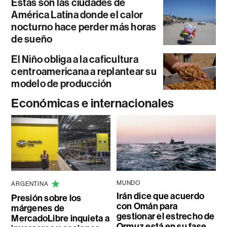
Estas son las ciudades de
América Latina donde el calor
nocturno hace perder más horas
de sueño
El Niño obliga a la caficultura
centroamericana a replantear su
modelo de producción
Económicas e internacionales
MUNDO
ARGENTINA
Irán dice que acuerdo
Presión sobre los
con Omán para
márgenes de
gestionar el estrecho de
MercadoLibre inquieta a
Ormuz está en su fase