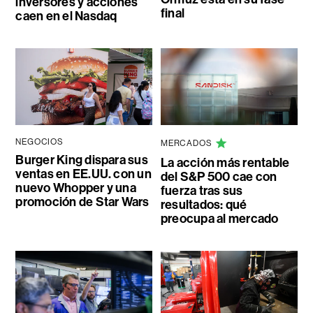
inversores y acciones
final
caen en el Nasdaq
NEGOCIOS
MERCADOS
Burger King dispara sus
La acción más rentable
ventas en EE.UU. con un
del S&P 500 cae con
nuevo Whopper y una
fuerza tras sus
promoción de Star Wars
resultados: qué
preocupa al mercado