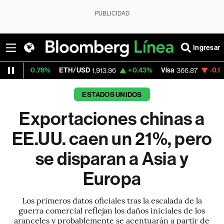
PUBLICIDAD
Ingresar
8%
ETH/USD
+0.43%
Visa
-0.97%
Mercado
1,913.96
366.87
ESTADOS UNIDOS
Exportaciones chinas a
EE.UU. caen un 21%, pero
se disparan a Asia y
Europa
Los primeros datos oficiales tras la escalada de la
guerra comercial reflejan los daños iniciales de los
aranceles y probablemente se acentuarán a partir de