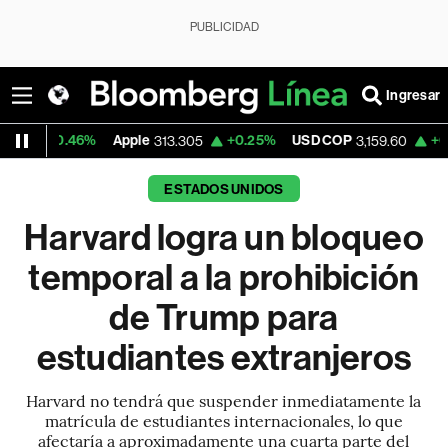
PUBLICIDAD
Ingresar
46%
Apple
+0.25%
USD COP
+0.01%
Tesl
313.305
3,159.60
ESTADOS UNIDOS
Harvard logra un bloqueo
temporal a la prohibición
de Trump para
estudiantes extranjeros
Harvard no tendrá que suspender inmediatamente la
matrícula de estudiantes internacionales, lo que
afectaría a aproximadamente una cuarta parte del