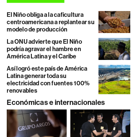
El Niño obliga a la caficultura
centroamericana a replantear su
modelo de producción
La ONU advierte que El Niño
podría agravar el hambre en
América Latina y el Caribe
Así logró este país de América
Latina generar toda su
electricidad con fuentes 100%
renovables
Económicas e internacionales