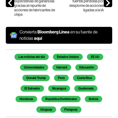
expectativas de ganancias
fuertes pérdidas por
gracias al repunte de
desplome de acciones
acciones de fabricantes de
ligadas a la IA
chips
Convierta
Bloomberg Línea
en su fuente de
noticias
aquí
Temas de este artículo
Las noticias del día
Estados Unidos
EE UU
Universidades
Harvard
Educación
Donald Trump
Perú
Costa Rica
El Salvador
Nicaragua
Guatemala
Honduras
República Dominicana
Bolivia
Uruguay
Paraguay