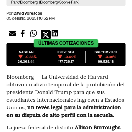
Park/Bloomberg
(Bloomberg/Sophie Park)
Por
David Voreacos
05 de junio, 2025 | 10:52 PM
ÚLTIMAS
COTIZACIONES
NASDAQ
IBOVESPA
S&P/BMV IPC
-0.83%
-0.09%
-0.46%
26,363.44
177,726.17
66,525.18
Bloomberg — La Universidad de Harvard
obtuvo un alivio temporal de la prohibición del
presidente Donald Trump para que sus
estudiantes internacionales ingresen a Estados
Unidos,
un revés legal para la administración
en su disputa de alto perfil con la escuela.
La jueza federal de distrito
Allison Burroughs