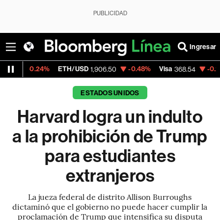
PUBLICIDAD
Ingresar
ETH/USD
-0.48%
Visa
-0.28%
MercadoL
1,906.50
368.54
ESTADOS UNIDOS
Harvard logra un indulto
a la prohibición de Trump
para estudiantes
extranjeros
La jueza federal de distrito Allison Burroughs
dictaminó que el gobierno no puede hacer cumplir la
proclamación de Trump que intensifica su disputa