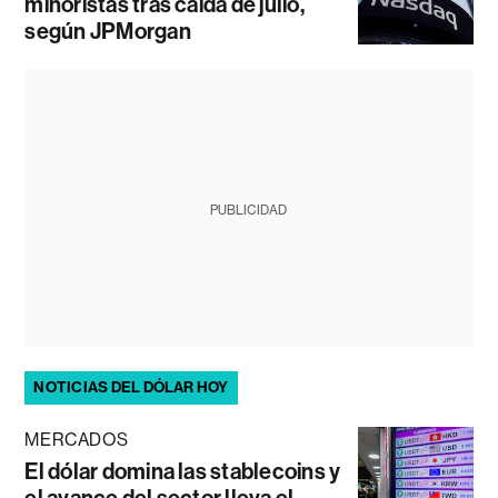
minoristas tras caída de julio,
según JPMorgan
PUBLICIDAD
NOTICIAS DEL DÓLAR HOY
MERCADOS
El dólar domina las stablecoins y
el avance del sector lleva el